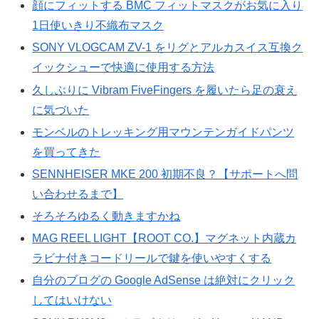
顔にフィットする BMC フィットマスクがお気に入り
1日使いきり不織布マスク
SONY VLOGCAM ZV-1 をリグとアルカスイス互換ク
イックシューで快適に使用する方法
久しぶりに Vibram FiveFingers を履いたら足の衰え
に気づいた
モンベルのトレッキング用マウンテンガイドパンツ
を買ってきた
SENNHEISER MKE 200 初期不良？【サポートへ問
い合わせるまで】
そろそろゆるく動きますかね
MAG REEL LIGHT【ROOT CO.】マグネット内蔵カ
ラビナ付きコードリールで鍵を使いやすくする
自分のブログの Google AdSense は絶対にクリック
してはいけない