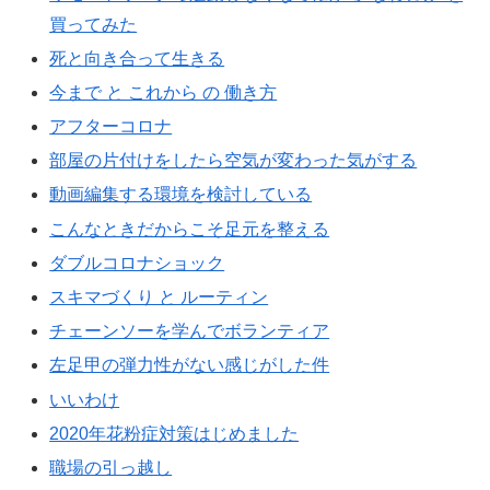
買ってみた
死と向き合って生きる
今まで と これから の 働き方
アフターコロナ
部屋の片付けをしたら空気が変わった気がする
動画編集する環境を検討している
こんなときだからこそ足元を整える
ダブルコロナショック
スキマづくり と ルーティン
チェーンソーを学んでボランティア
左足甲の弾力性がない感じがした件
いいわけ
2020年花粉症対策はじめました
職場の引っ越し