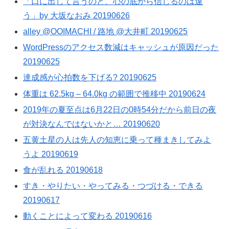
「口に出して言うのと、心の底から信じるのは違
う」by 大坂なおみ 20190626
alley @OOIMACHI / 路地 @大井町 20190625
WordPressのアクセス数減はキャッシュが原因だった
20190625
達成感が心拍数を下げる? 20190625
体重は 62.5kg – 64.0kg の範囲で推移中 20190624
2019年の夏至点は6月22日の0時54分だから前日の夜
が対決なんではないかと… 20190620
五黄土星の人は先人の知恵に乗って種まきしてみよ
うよ 20190619
食が乱れる 20190618
すき・やりたい・やってみる・つづける・できる
20190617
動くことによって変わる 20190616