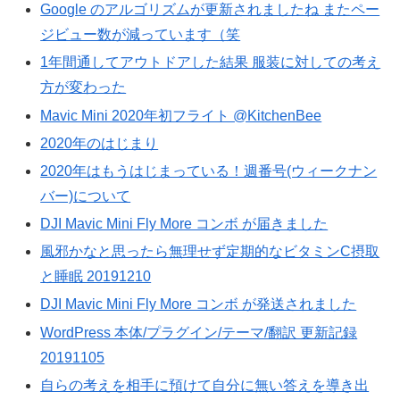
Google のアルゴリズムが更新されましたね またペー
ジビュー数が減っています（笑
1年間通してアウトドアした結果 服装に対しての考え
方が変わった
Mavic Mini 2020年初フライト @KitchenBee
2020年のはじまり
2020年はもうはじまっている！週番号(ウィークナン
バー)について
DJI Mavic Mini Fly More コンボ が届きました
風邪かなと思ったら無理せず定期的なビタミンC摂取
と睡眠 20191210
DJI Mavic Mini Fly More コンボ が発送されました
WordPress 本体/プラグイン/テーマ/翻訳 更新記録
20191105
自らの考えを相手に預けて自分に無い答えを導き出