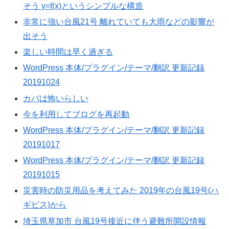
そう y=f(x)というシンプルな構造
非常に強い台風21号 離れていても大雨などの影響が
出そう
楽しい時間は早く過ぎる
WordPress 本体/プラグイン/テーマ/翻訳 更新記録
20191024
カバは怖いらしい
今を利用してブログを再起動
WordPress 本体/プラグイン/テーマ/翻訳 更新記録
20191017
WordPress 本体/プラグイン/テーマ/翻訳 更新記録
20191015
災害時の防災用品を考えてみた 2019年の台風19号(ハ
ギビス)から
埼玉県草加市 台風19号接近に伴う避難所開設情報