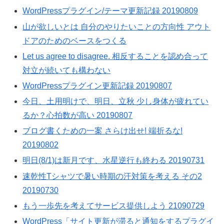
WordPressプラグイン/テーマ更新記録 20190809
山が欲しいとは 自分のやりたいことの方向性 アウト
ドアのためのベースをつくる
Let us agree to disagree. 相反することを認め合って
対立が続いても構わない
WordPressプラグイン更新記録 20190807
今日、土用明けで、明日、立秋 少し身体が疲れてい
るか？心拍数が高い 20190807
ブログ書くための一案 さらけ出せ! 端折るな!
20190802
明日(8/1)は新月です、水星逆行も終わる 20190731
速乾性Tシャツで暑い時期の汗対策を考える その2
20190730
もう一歩先を考えてサービス提供しよう 21090729
WordPress「サイト更新が滞ると通知をするプラグイ