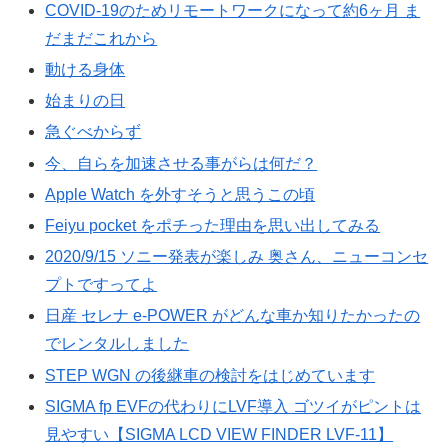
COVID-19のためリモートワークになって約6ヶ月 ま
だまだこれから
動ける身体
始まりの日
急ぐべからず
今、自らを加速させる事がらは何だ？
Apple Watch を外すそうと思うこの頃
Feiyu pocket をポチった理由を思い出してみる
2020/9/15 ソニー発表が楽しみ 奥さん、ニューコンセ
プトですってよ
日産 セレナ e-POWER がどんな車か知りたかったの
でレンタルしました
STEP WGN の後継車の検討をはじめています
SIGMA fp EVFの代わりにLVF導入 ゴツイがピントは
見やすい【SIGMA LCD VIEW FINDER LVF-11】