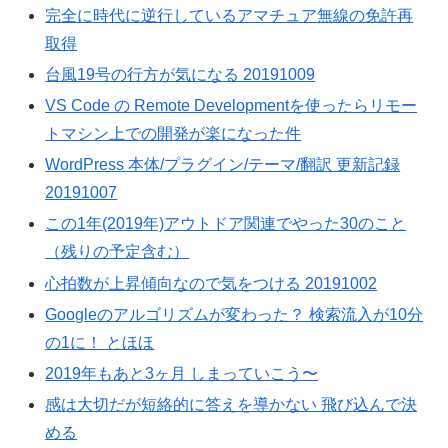
完全に時代に逆行しているアマチュア無線の免許再
取得
台風19号の行方が気になる 20191009
VS Code の Remote Developmentを使ったらリモー
トマシン上での開発が楽になった件
WordPress 本体/プラグイン/テーマ/翻訳 更新記録
20191007
この1年(2019年)アウトドア関連でやった30のこと
（残りの予定含む）
心拍数が上昇傾向なので気をつける 20191002
Googleのアルゴリズムが変わった？ 検索流入が10分
の1に！ とほほ
2019年もあと3ヶ月 しまっていこう〜
感は大切だが短絡的に答えを導かない 飛び込んで決
める