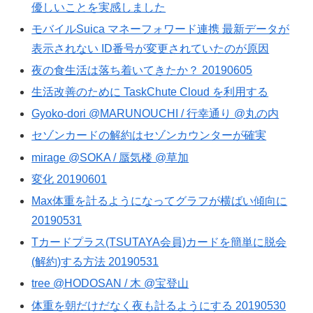
優しいことを実感しました
モバイルSuica マネーフォワード連携 最新データが
表示されない ID番号が変更されていたのが原因
夜の食生活は落ち着いてきたか？ 20190605
生活改善のために TaskChute Cloud を利用する
Gyoko-dori @MARUNOUCHI / 行幸通り @丸の内
セゾンカードの解約はセゾンカウンターが確実
mirage @SOKA / 蜃気楼 @草加
変化 20190601
Max体重を計るようになってグラフが横ばい傾向に
20190531
Tカードプラス(TSUTAYA会員)カードを簡単に脱会
(解約)する方法 20190531
tree @HODOSAN / 木 @宝登山
体重を朝だけだなく夜も計るようにする 20190530