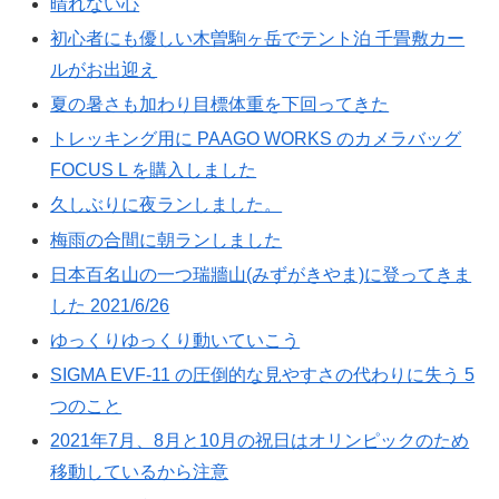
晴れない心
初心者にも優しい木曽駒ヶ岳でテント泊 千畳敷カー
ルがお出迎え
夏の暑さも加わり目標体重を下回ってきた
トレッキング用に PAAGO WORKS のカメラバッグ
FOCUS L を購入しました
久しぶりに夜ランしました。
梅雨の合間に朝ランしました
日本百名山の一つ瑞牆山(みずがきやま)に登ってきま
した 2021/6/26
ゆっくりゆっくり動いていこう
SIGMA EVF-11 の圧倒的な見やすさの代わりに失う 5
つのこと
2021年7月、8月と10月の祝日はオリンピックのため
移動しているから注意