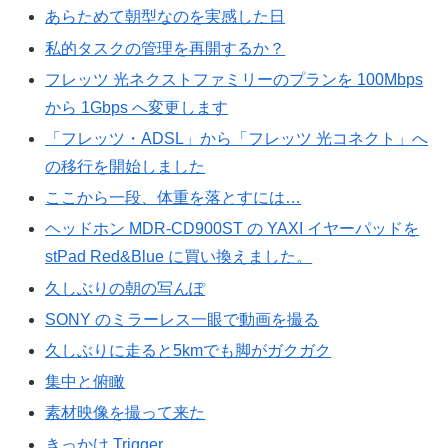
あらためて朝型なのを実感した日
私的タスクの管理を再開するか？
フレッツ 光ネクストファミリーのプランを 100Mbps
から 1Gbps へ変更します
「フレッツ・ADSL」から「フレッツ 光コネクト」へ
の移行を開始しました
ここから一段、体重を落とすには…
ヘッドホン MDR-CD900ST の YAXI イヤーパッドを
stPad Red&Blue に買い換えました。
久しぶりの朝の写んぽ
SONY のミラーレス一眼で動画を撮る
久しぶりに走ると5kmでも脚がガクガク
集中と俯瞰
素材映像を撮って来た
きっかけ Trigger