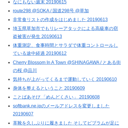
なにもない週末 20190615
route298 @SOKA / 国道298号 @草加
非常食リストの作成をはじめました 20190613
埼玉県草加市でもリレーアタックによる高級車の窃
盗被害が発生 20190613
体重測定、食事時間とサラダで体重コントロールし
ている途中経過 20190612
Cherry Blossom In A Town @SHINAGAWA / とある街
の桜 @品川
気持ちが上がってくるまで運動していく 20190610
身体を整えるということ 20190609
ことばあそび 「めんどくさい」 20190608
softbank.ne.jpのメールアドレスを変更しました
20190607
革靴を久しぶりに履きました そしてビブラムが足に