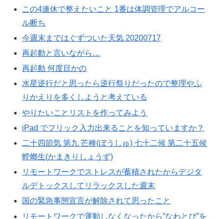
この4連休で整えたいこと 1番は体調管理でアルコー
ル断ち
今週末まではぐずついた天気 20200717
再起動と言いながら…
再起動 何度目かの
水星逆行だと思ったら逆行祭りだったので整理やふ
りかえりを多くしようと考えている
やりたいことリストを作ってみよう
iPad でフリック入力出来ることを知っていますか？
二十四節気 第九 芒種(ぼうしゅ) 七十二候 第二十五候
螳螂生(かまきりしょうず)
リモートワークでストレスが蓄積されたからデジタ
ルデトックスしてリラックスした週末
国の緊急事態宣言が解除されて思ったこと
リモートワークで運動しなくなったから”なわとび”を