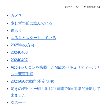
2015.05.18
2019.06.14
カメ？
少しずつ前に進んでいる
進もう
ゆるりとスタートしている
2025年の方向
20240408
20240407
Appleシリコンを搭載したMacのセキュリティーポリ
シー変更手順
2023/8/8の動向(不定期便)
驚きのデビュー戦！6月に2週間で5日間ほど撮影して
来ました
次の一手