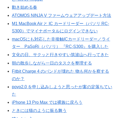
動き始める春
ATOMOS NINJA V ファームウェアアップデート方法
M1 MacBook Air と IC カードリーダー（パソリ RC-
S300）でマイナポータルにログインできない
macOSにも対応した非接触ICカードリーダー／ライ
ター PaSoRi（パソリ） 『RC-S300』を購入した
文化の日、サクッと行きやすい筑波山へ行ってきた
朝の散歩しながら一日のタスクを整理する
Fitbit Charge 4 のバンドが壊れた 物も何かを察する
のか？
povo2.0 を申し込みしようと思ったが案の定落ちてい
た
iPhone 13 Pro Max では裸族に戻ろう
ときには猫のように振る舞う