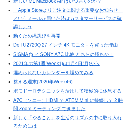
新しい M1 MacBook Air はいつ届くのか？
「Apple Storeよりご注文に関する重要なお知らせ」
というメールが届いた時はカスタマーサービスに確
認しよう
動くため縄跳びを再開
Dell U2720Q 27 インチ 4K モニタ－を買った理由
SIGMA fp と SONY A7C 比較 どちらの勝ちか！
2021年の第1週(Week1)は1月4日(月)から
埋められないカレンダーを埋めてみる
整える週末(2020年Week46)
ポモドーロテクニックを活用して積極的に休息する
A7C（ソニー）HDMI で ATEM Mini に接続して 2 時
間 Zoom ミーティング できました
新しく「やること」を生活のリズムの中に取り入れ
るためには