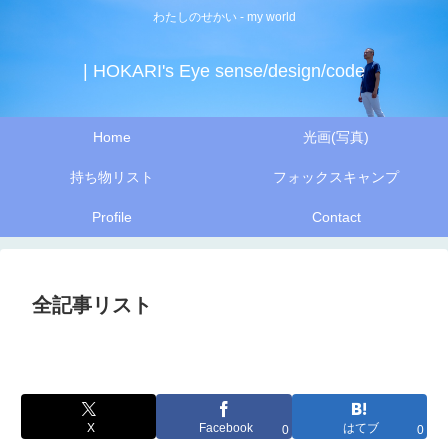
わたしのせかい - my world
| HOKARI's Eye sense/design/code
Home
光画(写真)
持ち物リスト
フォックスキャンプ
Profile
Contact
全記事リスト
X
Facebook
はてブ
0
0