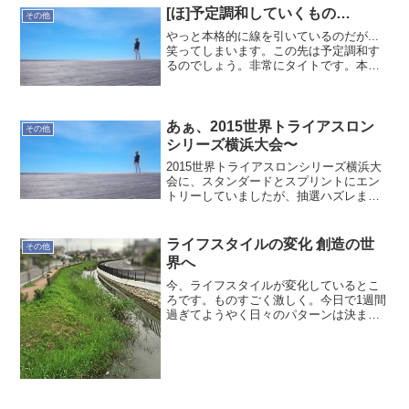
なので、細部で定義できていない部分が
[ほ]予定調和していくもの…
その他
あります。明後...
やっと本格的に線を引いているのだが...
笑ってしまいます。この先は予定調和す
るのでしょう。非常にタイトです。本日
締め切りのリクエスト(数100台超のサー
バ構築)が一つも届いていません。この時
点で笑える。--ほかりゆたか
あぁ、2015世界トライアスロン
その他
シリーズ横浜大会〜
2015世界トライアスロンシリーズ横浜大
会に、スタンダードとスプリントにエン
トリーしていましたが、抽選ハズレまし
た。
ライフスタイルの変化 創造の世
その他
界へ
今、ライフスタイルが変化しているとこ
ろです。ものすごく激しく。今日で1週間
過ぎてようやく日々のパターンは決まっ
たかなという感じ。睡眠まずはじめに決
めたのは睡眠。21時から23時くらいまで
に就寝、6時くらいに起床というパター
ン。今週はほぼこの...