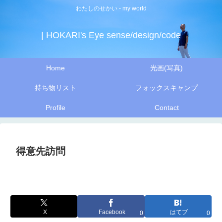
わたしのせかい - my world
| HOKARI's Eye sense/design/code
Home
光画(写真)
持ち物リスト
フォックスキャンプ
Profile
Contact
得意先訪問
X
Facebook
はてブ
0
0