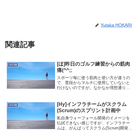
Yutaka HOKARI
関連記事
[ほ]昨日のゴルフ練習からの筋肉
その他
痛(^^;;
スポーツ毎に使う筋肉と使い方が違うの
で、普段からマルチに使用していないと
行けないのですが。なかなか理想通りに
は難しいので、どうしても筋肉痛になり
ますね。それでも1番の課題であったスウ
ェーを意識した筋肉痛であるからOK!--ほ
[Hy]インフラチームがスクラム
その他
かりゆたか
(Scrum)のスプリント計画中
私自身ウォーフォール開発のイメージを
払拭できない感じですが、インフラチー
ムは、がんばってスクラム(Scrum)開発に
取り組んでいます。現在、スプリント計
画のパート1を実施中。初めての取り組み