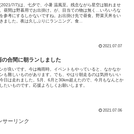
(2021/7/7)は、七夕で、小暑 温風至。残念ながら星空は観れませ
。昼間は野暮用でお出掛け。が、目当ての物は無く…いろいろな
を参考にするしかないですね。お出掛け先で昼食。野菜天丼をい
きました。夜は久しぶりにランニング。食...
2021.07.07
雨の合間に朝ランしました
ンが良いです。今は梅雨時。イベントもやっていると、なかなか
ンも難しいものがあります。でも、やはり朝走るのは気持ちいい
今日は走れました。5月、6月と30km超えたので、今月もなんとか
したいものです。応援よろしくお願いします。
2021.07.06
ンサーリンク