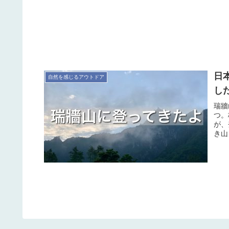
日
自然を感じるアウトドア
した
瑞牆
つ。
が、
き山