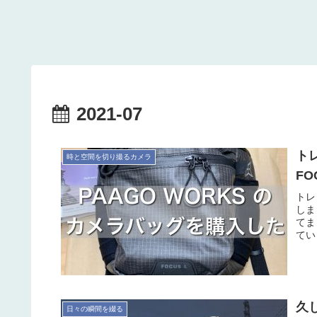
2021-07
ト
時と空間を切り撮るカメラ
FO
トレ
しま
てま
てい
久
日々の瞬間を綴る