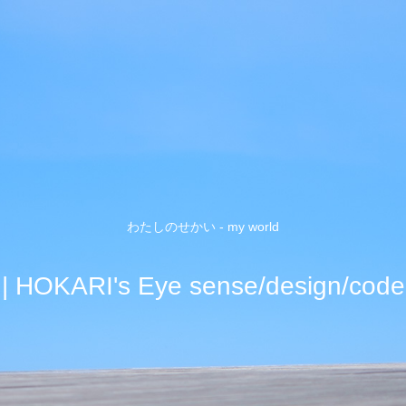
わたしのせかい - my world
| HOKARI's Eye sense/design/code