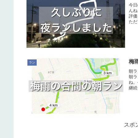
今日
んね
評価
ただ
梅
ラン
朝ラ
朝ラ
ね。
継続
スポ