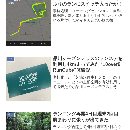
ぶりのランにスイッチ入ったか！
事務処理、コーチングセッションに自動
車免許更新と盛り沢山な1日でした。いろ
いろ片付いてかみさんと買い物の後、も
の凄く久しぶり昨年9月28日以来のランニ
ングに行ってきました。軽く暖かさを感
じながらのランになりウキウキです。そ
れにしても足がガタ...
品川シーズンテラスのランステを
ラン
利用し4km走ってみた “10over9
RunCube”体験記
老朽化した「芝浦水再生センター」のリ
ニューアルとその上部空間を有効利用し
て出来たのが品川シーズンテラス。その
品川シーズンテラスが、昨日(2015/5/28)
にグランドオープンしました。そして品
川シーズンテラス内にJR品川駅近くとし
ては初めて...
ランニング再開4日目週末2回目
ラン
脚まわりに張りが出てきた
ランニング再開して4日目週末2回目の今