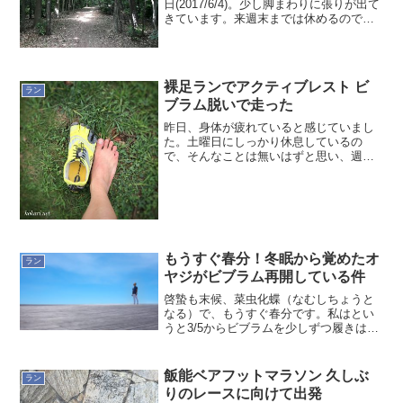
日(2017/6/4)。少し脚まわりに張りが出て
きています。来週末までは休めるので、
脚に張りを感じているものの、前回まで
より1.5km(そうか公園内1周)ほど長く
5km走りました。その1周は、なんとな
く...
裸足ランでアクティブレスト ビ
ラン
ブラム脱いで走った
昨日、身体が疲れていると感じていまし
た。土曜日にしっかり休息しているの
で、そんなことは無いはずと思い、週末
ラン兼ねアクティブレストのためにラン
ニング。いつものようにビブラム履いて
走りました。やはり走り始めると身体は
動きます。週末にしか走れて...
もうすぐ春分！冬眠から覚めたオ
ラン
ヤジがビブラム再開している件
啓蟄も末候、菜虫化蝶（なむしちょうと
なる）で、もうすぐ春分です。私はとい
うと3/5からビブラムを少しずつ履きはじ
めていま～す。今日もビブラムを履いて
現場に来ています。片道1時間半はありま
すが、多くて1万歩ぐらいなので慣らし履
飯能ベアフットマラソン 久しぶ
ラン
きにはちょうど良...
りのレースに向けて出発