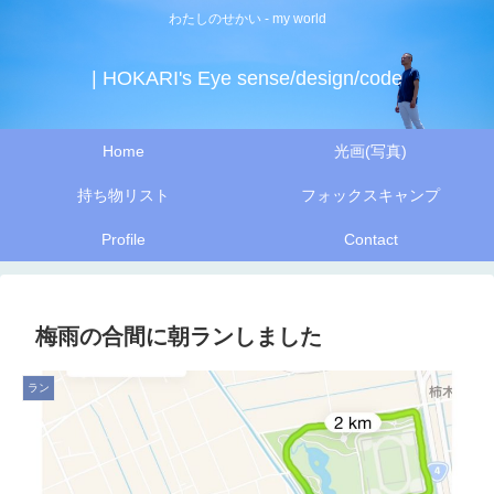
わたしのせかい - my world
| HOKARI's Eye sense/design/code
Home
光画(写真)
持ち物リスト
フォックスキャンプ
Profile
Contact
梅雨の合間に朝ランしました
ラン