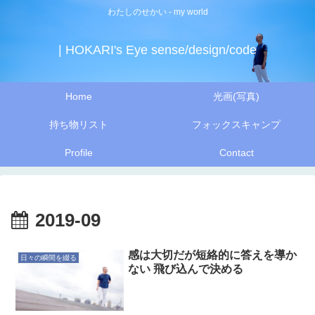
わたしのせかい - my world
| HOKARI's Eye sense/design/code
Home
光画(写真)
持ち物リスト
フォックスキャンプ
Profile
Contact
2019-09
感は大切だが短絡的に答えを導か
日々の瞬間を綴る
ない 飛び込んで決める