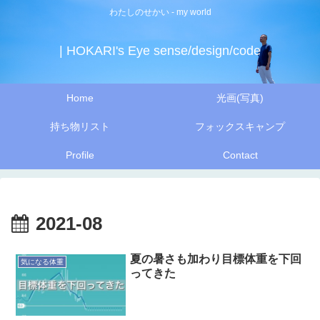
わたしのせかい - my world
| HOKARI's Eye sense/design/code
Home
光画(写真)
持ち物リスト
フォックスキャンプ
Profile
Contact
2021-08
夏の暑さも加わり目標体重を下回
気になる体重
ってきた