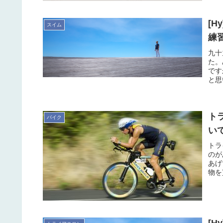
[
スイム
練
九十
た。
です
と思
ト
バイク
い
トラ
のが
あげ
物を