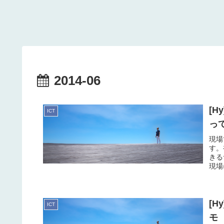
2014-06
[
ICT
っ
現場
す。
きる
現場
[H
ICT
モ