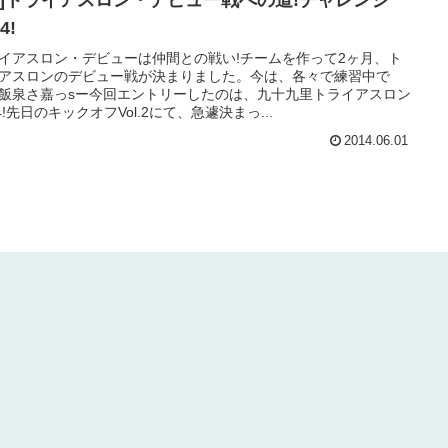
Hy]トライアスロン・デビュー戦への道!チャレンジ
4!
イアスロン・デビューは仲間との戦い!チームを作って2ヶ月、ト
アスロンのデビュー戦が決まりました。今は、各々で練習中で
飯泉さ嘉っsー今回エントリーしたのは、九十九里トライアスロン
14!先日のキックオフVol.2にて、急遽決まっ...
2014.06.01