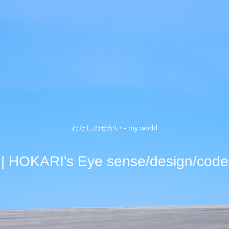
わたしのせかい - my world
| HOKARI's Eye sense/design/code