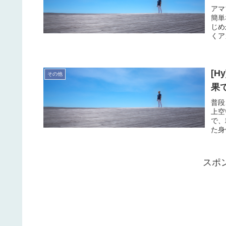
アマ
簡単
じめ
くア
[
その他
果
普段
上空
で、
た身
スポ