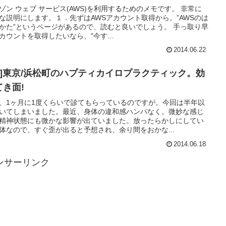
ゾン ウェブ サービス(AWS)を利用するためのメモです。 非常に
な説明にします。１．先ずはAWSアカウント取得から。”AWSのは
かた”というページがあるので、読むと良いでしょう。 手っ取り早
カウントを取得したいなら、"今す...
2014.06.22
Hy]東京/浜松町のハプティカイロプラクティック。効
てき面!
、1ヶ月に1度くらいで診てもらっているのですが。今回は半年以
いてしまいました。最近、身体の違和感ハンパなく。微妙な感じ
精神状態にも微かな影響が出ていました。放ったらかしにしてい
体なので、すぐ歪が出ると予想され、余り間をおかな...
2014.06.18
ンサーリンク