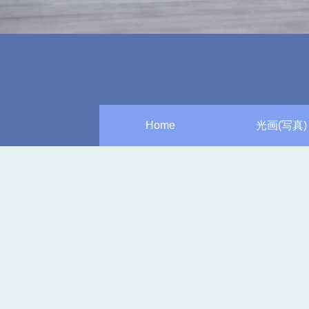
Home
光画(写真)