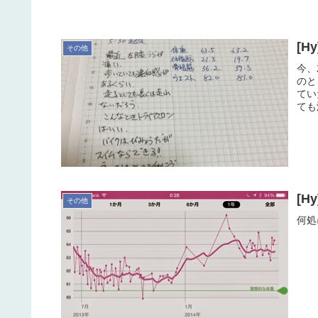
[
その他
今、
のと
てい
ても
[H
その他
何処