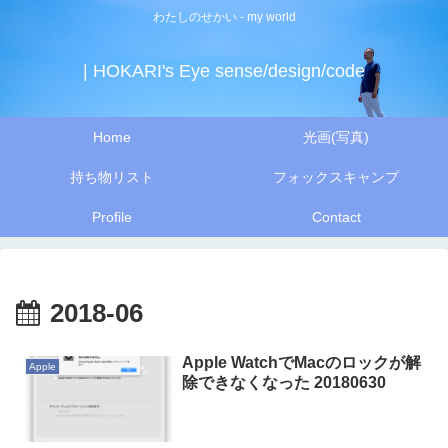
わたしのせかい - my world
| HOKARI's Eye sense/design/code
Home
光画(写真)
持ち物リスト
フォックスキャンプ
Profile
Contact
2018-06
Apple WatchでMacのロックが解
Apple
除できなくなった 20180630