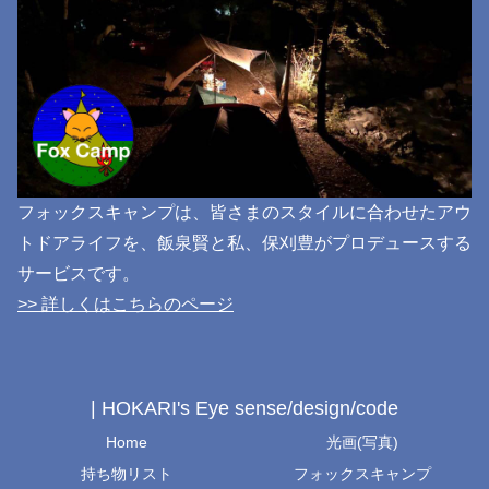
フォックスキャンプは、皆さまのスタイルに合わせたアウ
トドアライフを、飯泉賢と私、保刈豊がプロデュースする
サービスです。
>> 詳しくはこちらのページ
| HOKARI's Eye sense/design/code
Home
光画(写真)
持ち物リスト
フォックスキャンプ