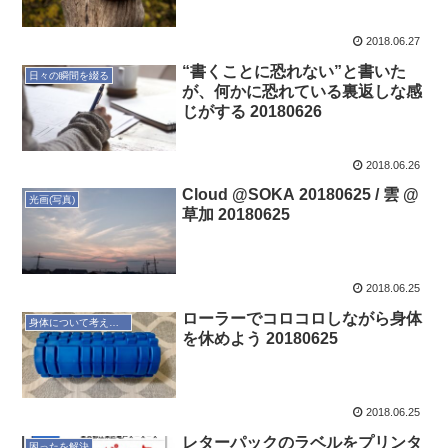
2018.06.27
“書くことに恐れない”と書いた
日々の瞬間を綴る
が、何かに恐れている裏返しな感
じがする 20180626
2018.06.26
Cloud @SOKA 20180625 / 雲 @
光画(写真)
草加 20180625
2018.06.25
ローラーでコロコロしながら身体
身体について考えてみる
を休めよう 20180625
2018.06.25
レターパックのラベルをプリンタ
困ったを解決