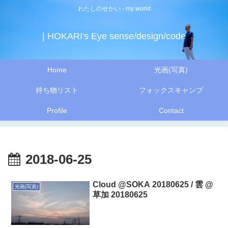
わたしのせかい - my world
| HOKARI's Eye sense/design/code
Home
光画(写真)
持ち物リスト
フォックスキャンプ
Profile
Contact
2018-06-25
Cloud @SOKA 20180625 / 雲 @
光画(写真)
草加 20180625