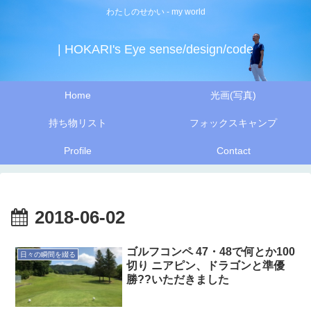
わたしのせかい - my world
| HOKARI's Eye sense/design/code
Home
光画(写真)
持ち物リスト
フォックスキャンプ
Profile
Contact
2018-06-02
ゴルフコンペ 47・48で何とか100
日々の瞬間を綴る
切り ニアピン、ドラゴンと準優
勝??いただきました