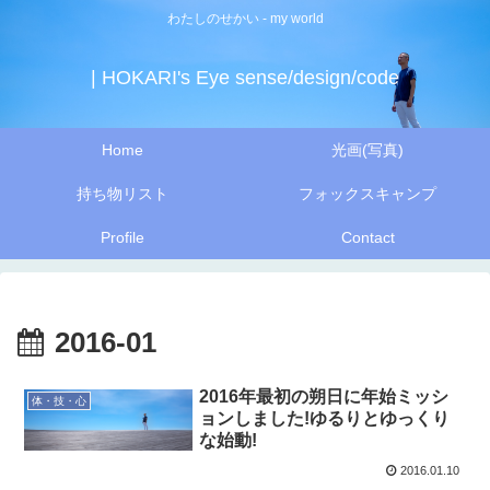
わたしのせかい - my world
| HOKARI's Eye sense/design/code
Home
光画(写真)
持ち物リスト
フォックスキャンプ
Profile
Contact
2016-01
2016年最初の朔日に年始ミッシ
体・技・心
ョンしました!ゆるりとゆっくり
な始動!
2016.01.10