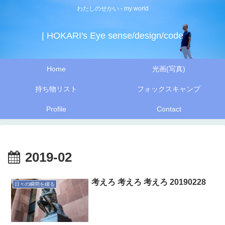
わたしのせかい - my world
| HOKARI's Eye sense/design/code
Home
光画(写真)
持ち物リスト
フォックスキャンプ
Profile
Contact
2019-02
考えろ 考えろ 考えろ 20190228
日々の瞬間を綴る