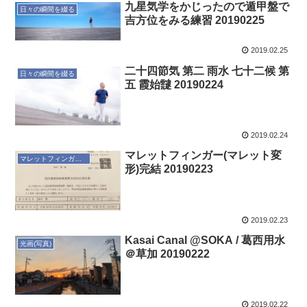
九星気学をかじったので遁甲盤で
日々の瞬間を綴る
吉方位をみる練習 20190225
2019.02.25
二十四節気 第二 雨水 七十二候 第
日々の瞬間を綴る
五 霞始靆 20190224
2019.02.24
マレットフィンガー(マレット変
マレットフィンガーになちゃった
形)完結 20190223
2019.02.23
Kasai Canal @SOKA / 葛西用水
光画(写真)
＠草加 20190222
2019.02.22