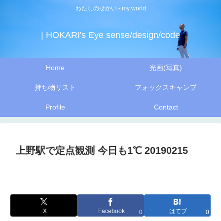
わたしのせかい - my world
| HOKARI's Eye sense/design/code
Home
光画(写真)
持ち物リスト
フォックスキャンプ
Profile
Contact
上野駅で定点観測 今日も1℃ 20190215
X
Facebook
はてブ
0
0