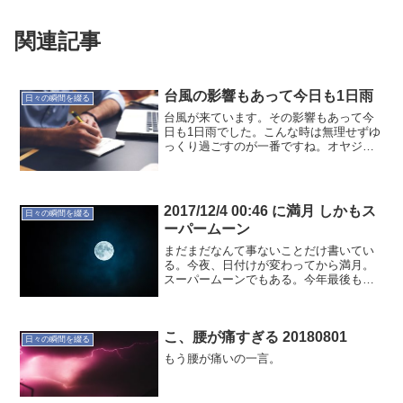
関連記事
台風の影響もあって今日も1日雨
日々の瞬間を綴る
台風が来ています。その影響もあって今
日も1日雨でした。こんな時は無理せずゆ
っくり過ごすのが一番ですね。オヤジの
つぶやき… でした。
2017/12/4 00:46 に満月 しかもス
日々の瞬間を綴る
ーパームーン
まだまだなんて事ないことだけ書いてい
る。今夜、日付けが変わってから満月。
スーパームーンでもある。今年最後も自
分探しをする。いくつになっても探した
くなるものだ。オヤジのつぶやき… でし
た20171203
こ、腰が痛すぎる 20180801
日々の瞬間を綴る
もう腰が痛いの一言。