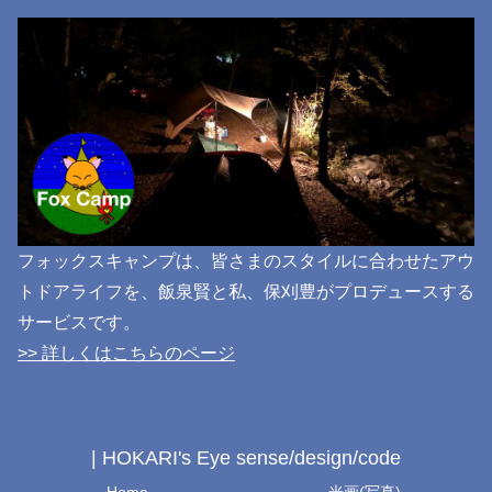
フォックスキャンプは、皆さまのスタイルに合わせたアウ
トドアライフを、飯泉賢と私、保刈豊がプロデュースする
サービスです。
>> 詳しくはこちらのページ
| HOKARI's Eye sense/design/code
Home
光画(写真)