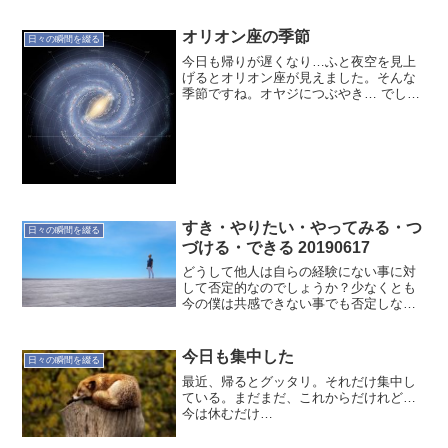
オリオン座の季節
日々の瞬間を綴る
今日も帰りが遅くなり…ふと夜空を見上
げるとオリオン座が見えました。そんな
季節ですね。オヤジにつぶやき… でし
た。
すき・やりたい・やってみる・つ
日々の瞬間を綴る
づける・できる 20190617
どうして他人は自らの経験にない事に対
して否定的なのでしょうか？少なくとも
今の僕は共感できない事でも否定しない
ようにしています。自分自信でもそうで
すが、経験しないと分からないことは多
いですから。だから多くの経験値を得る
今日も集中した
日々の瞬間を綴る
のが良いと思います。やっ...
最近、帰るとグッタリ。それだけ集中し
ている。まだまだ、これからだけれど…
今は休むだけ…