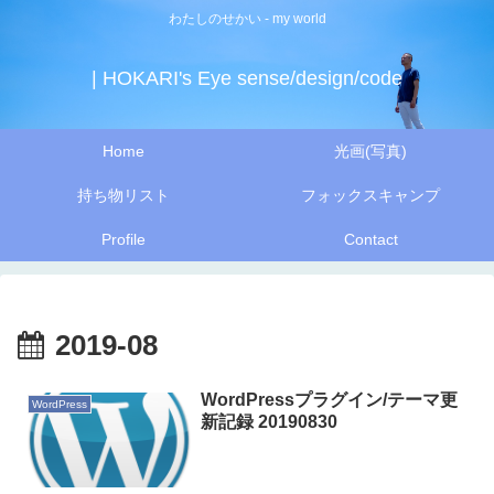
わたしのせかい - my world
| HOKARI's Eye sense/design/code
Home
光画(写真)
持ち物リスト
フォックスキャンプ
Profile
Contact
2019-08
WordPressプラグイン/テーマ更
WordPress
新記録 20190830