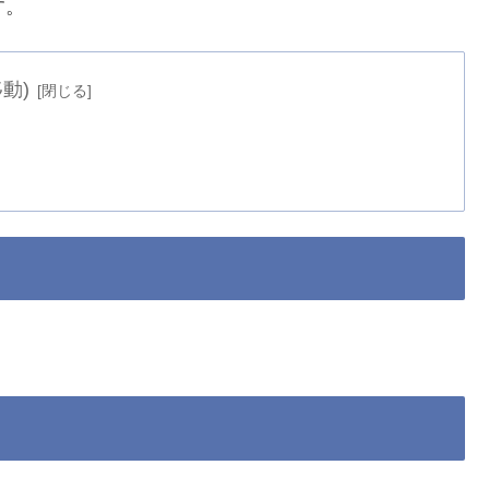
す。
動)