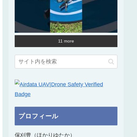
11 more
プロフィール
保刈豊（ほかりゆたか）