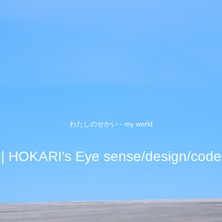
わたしのせかい - my world
| HOKARI's Eye sense/design/code