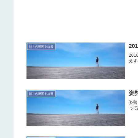
20
日々の瞬間を綴る
20
えず
姿
日々の瞬間を綴る
姿勢
って