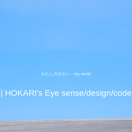
わたしのせかい - my world
| HOKARI's Eye sense/design/code