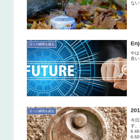
ない
Enj
日々の瞬間を綴る
やは
良い
20
日々の瞬間を綴る
今日
す。
6:
6: