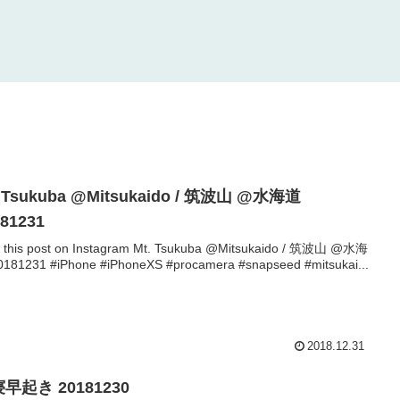
. Tsukuba @Mitsukaido / 筑波山 @水海道
181231
 this post on Instagram Mt. Tsukuba @Mitsukaido / 筑波山 @水海
181231 #iPhone #iPhoneXS #procamera #snapseed #mitsukai...
2018.12.31
早起き 20181230