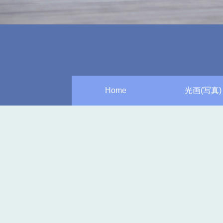
Home
光画(写真)