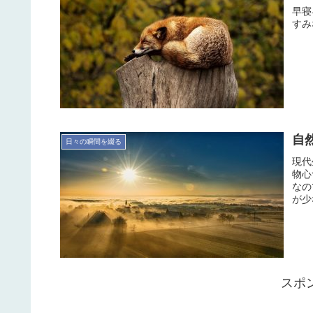
早寝
すみ
自然
日々の瞬間を綴る
現代
物心
なの
が少
スポ