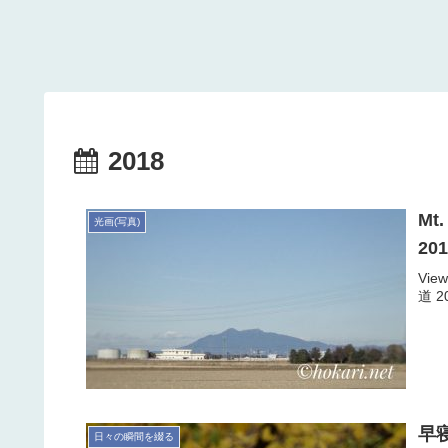
2018
Mt
光画(写真)
20
View
道 20
早寝
日々の瞬間を綴る