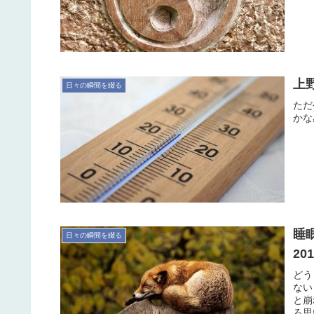
上野
日々の瞬間を綴る
ただ
かな
睡
日々の瞬間を綴る
20
どう
ない
と崩
ろ思