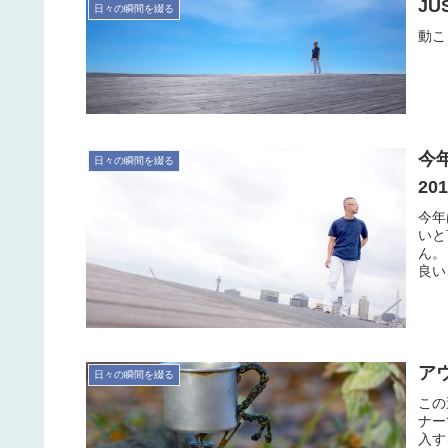
JU
日々の瞬間を綴る
動こ
今
日々の瞬間を綴る
20
今年
いと
ん。
良い
アウ
日々の瞬間を綴る
この
ナー
入す