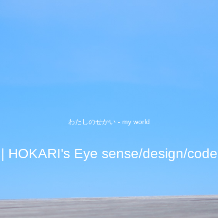
わたしのせかい - my world
| HOKARI's Eye sense/design/code