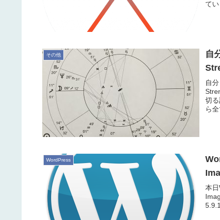
ている
自分
その他
St
自分
St
切る
ら全
Wo
WordPress
Im
本日
Ima
5.9.