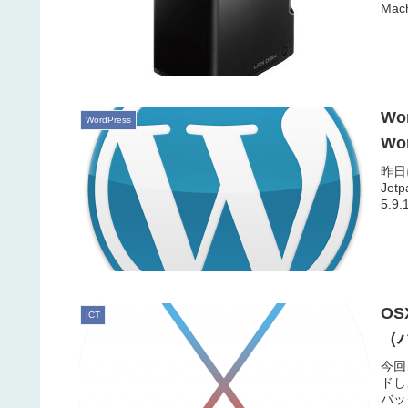
Ma
Wo
WordPress
Wo
昨日
Jet
5.9.
OS
ICT
（
今回
ドし
バッ