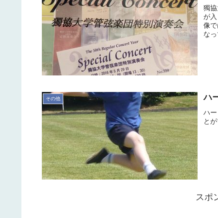
獨協
が入
像で
なっ
ハ
その他
ハー
とが
スポ