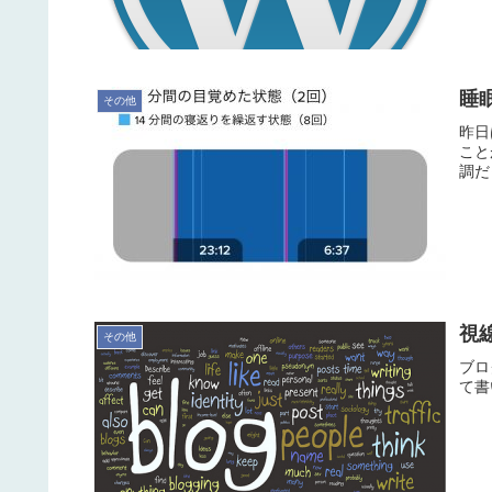
睡
その他
昨日
こと
調だ
視
その他
ブロ
て書