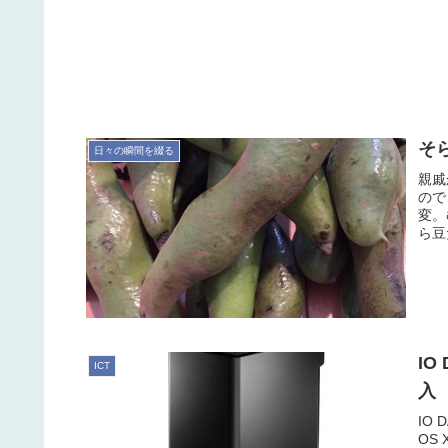
そ
日々の瞬間を綴る
親戚
ので
変。
ら豆
IO
ICT
入
IO
OS 