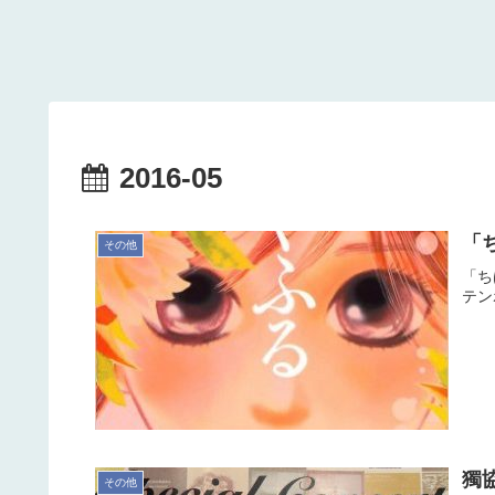
2016-05
「
その他
「ち
テン
獨
その他