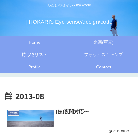
わたしのせかい - my world
| HOKARI's Eye sense/design/code
Home
光画(写真)
持ち物リスト
フォックスキャンプ
Profile
Contact
2013-08
[ほ]夜間対応〜
その他
2013.08.24