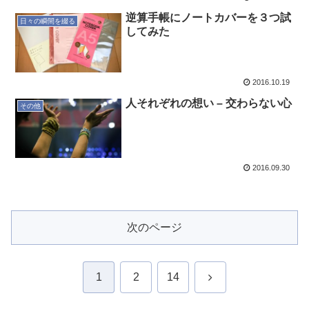
逆算手帳にノートカバーを３つ試
日々の瞬間を綴る
してみた
2016.10.19
人それぞれの想い – 交わらない心
その他
2016.09.30
次のページ
次
1
2
14
へ