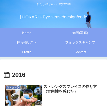
わたしのせかい - my world
| HOKARI's Eye sense/design/code
Home
光画(写真)
持ち物リスト
フォックスキャンプ
Profile
Contact
2016
ストレングスプレイスの作り方
体・技・心
（方向性を感じた）