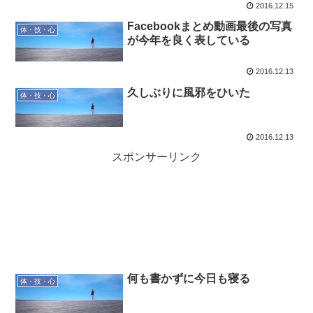
2016.12.15
Facebookまとめ動画最後の写真
体・技・心
が今年を良く表している
2016.12.13
久しぶりに風邪をひいた
体・技・心
2016.12.13
スポンサーリンク
何も書かずに今日も寝る
体・技・心