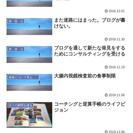
2016.12.01
また迷路にはまった。ブログが書
体・技・心
けない。
2016.11.30
ブログを通して新たな発見をする
体・技・心
ためにコンサルティングを受ける
2016.11.19
大腸内視鏡検査前の食事制限
身体について考えてみる
2016.11.06
コーチングと逆算手帳のライフビ
日々の瞬間を綴る
ジョン
2016.11.06