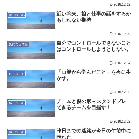
2016.12.12
近い将来、娘と仕事の話をするか
体・技・心
もしれない期待
2016.12.09
自分でコントロールできないこと
気になる体重
はコントロールしようとしない。
2016.12.04
「両親から学んだこと」を今に生
体・技・心
かす。
2016.12.03
チームと僕の形 – スタンドプレー
体・技・心
できるチームを目指す！
2016.12.02
昨日までの迷路が今日の午前中に
体・技・心
晴れた。