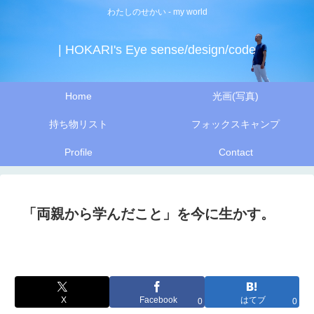
わたしのせかい - my world
| HOKARI's Eye sense/design/code
Home
光画(写真)
持ち物リスト
フォックスキャンプ
Profile
Contact
「両親から学んだこと」を今に生かす。
X
Facebook
はてブ
0
0