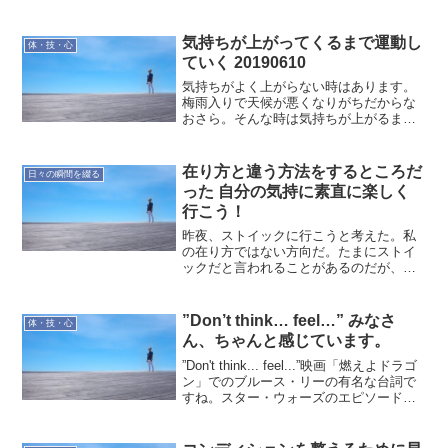
自己管理が重要だなと考えています。睡
眠時間私自身、どの程度の睡眠時間が良
いのかは分かっていません。時間だけで
気持ちが上がってくるまで運動し
体・技・心
なく質にも影響されるはず...
ていく 20190610
気持ちがよく上がらない時はあります。
梅雨入りで天候が悪くなりがちだからな
おさら。そんな時は気持ちが上がるまで
待ちます。そのためにすることは運動で
す。運動で身体を動かすようにすれば気
持ちの方にも良い影響が出ます。運動す
在り方と違う方法をするところだ
日々の瞬間を綴る
ることによって気持ちが上...
った 自分の気持に素直に楽しく
行こう！
昨夜、ストイックに行こうと考えた。私
の在り方ではない方向だ。たまにストイ
ックだと言われることがあるのだが、そ
れは楽しんでいる延長線でのこと。自分
自身はストイックだと思っていない。昨
夜のストイックという考えは、自らの欲
”Don’t think… feel…” みなさ
体・技・心
を押さえ込むつもりでの考...
ん、ちゃんと感じています。
”Don't think... feel...”映画「燃えよドラゴ
ン」でのブルース・リーの有名な台詞で
すね。スター・ウォーズのエピソード
2「クローンの攻撃」でヨーダが言ってい
て、同じスター・ウォーズでは、エピソ
ード1「ファントム・メナス」で...