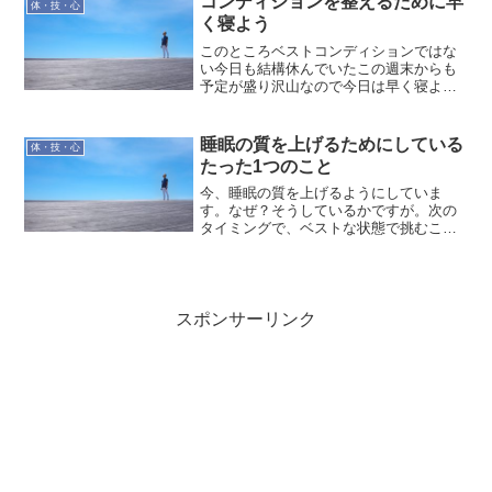
コンディションを整えるために早
体・技・心
く寝よう
このところベストコンディションではな
い今日も結構休んでいたこの週末からも
予定が盛り沢山なので今日は早く寝よう
気温の変化も激しいからコンディション
調整も難しいね
睡眠の質を上げるためにしている
体・技・心
たった1つのこと
今、睡眠の質を上げるようにしていま
す。なぜ？そうしているかですが。次の
タイミングで、ベストな状態で挑むこと
ができるようにするためです。最近感じ
るのは、良い睡眠をとっていないと二日
酔いと同じような感覚です。エンジンの
回りが悪い感じで、集中出来...
スポンサーリンク