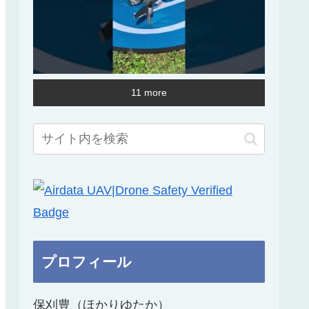
11 more
プロフィール
保刈豊（ほかりゆたか）