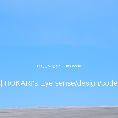
わたしのせかい - my world
| HOKARI's Eye sense/design/code