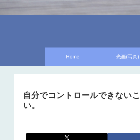
Home
光画(写真)
自分でコントロールできない
い。