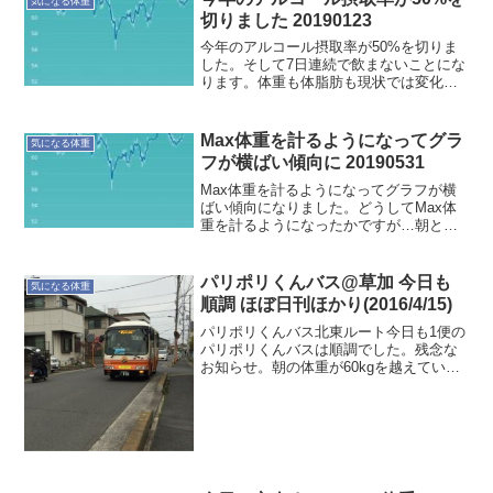
気になる体重
切りました 20190123
今年のアルコール摂取率が50%を切りま
した。そして7日連続で飲まないことにな
ります。体重も体脂肪も現状では変化な
い感じ。運動すれば少しは違う結果にな
りそうですが〜もう少し暖かくなるのを
待ちましょう。ただし過去の傾向をみる
Max体重を計るようになってグラ
気になる体重
と、今頃が体重が増え...
フが横ばい傾向に 20190531
Max体重を計るようになってグラフが横
ばい傾向になりました。どうしてMax体
重を計るようになったかですが…朝と晩
に体重を計ると、今の身体における食事
と運動からの1日の増減を把握できるから
です。バランスが大事なので、食事を調
パリポリくんバス@草加 今日も
気になる体重
整した方が良いのか...
順調 ほぼ日刊ほかり(2016/4/15)
パリポリくんバス北東ルート今日も1便の
パリポリくんバスは順調でした。残念な
お知らせ。朝の体重が60kgを越えていま
した。一応標準範囲ではありますが…で
は"睡眠と体調"の記録です。本日(4/15)の
定点観測 就寝時間:00:33 起床時間:0...