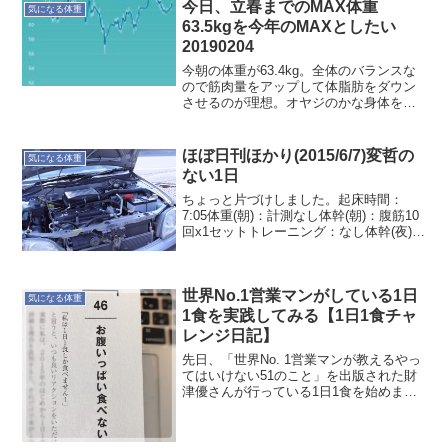
今日、立春までのMAX体重
気になる体重
63.5kgを今年のMAXとしたい
20190204
今朝の体重が63.4kg。全体のバランスな
ので筋肉量をアップして体脂肪をダウン
させるのが理想。オヤジのかな身体をア
ップ考えると無理は禁物なので、軽いス
トレッチが良いところ。後は体重を意識
して暴飲暴食を避ければ…そのうちシュ
ほぼ日刊ほかり(2015/6/7)変哲の
気になる体重
ッとなりますよ！
ない1日
ちょっと片づけしました。起床時間：
7:05体重(朝)：計測なし体幹(朝)：腹筋10
回x1セットトレーニング：なし体幹(夜)：
腹筋10回x3セット、プランクx1min体重
(夜)：62.9Kg就寝時間：23:55
世界No.1営業マンがしている1日
気になる体重
1食を実践してみる【1日1食チャ
レンジ日記】
先日、「世界No. 1営業マンが教えるやっ
てはいけない51のこと」を出版された財
津優さんが行っている1日1食を始めまし
た。自分の健康のために、46項にある”お
腹いっぱい食べない”を実践してみようと
いう軽いノリです。そもそも最近カラダ