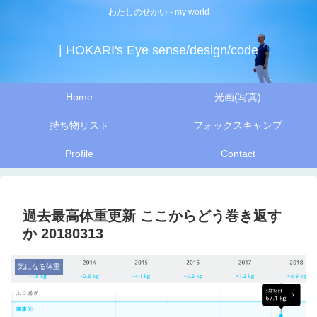
わたしのせかい - my world
| HOKARI's Eye sense/design/code
Home
光画(写真)
持ち物リスト
フォックスキャンプ
Profile
Contact
過去最高体重更新 ここからどう巻き返す
か 20180313
気になる体重