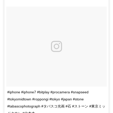
#iphone #iphone7 #bitplay #procamera #snapseed
#tokyomidtown #roppongi #tokyo #japan #stone
#tabascophotograph #タバスコ光画 #石 #ストーン #東京ミッ