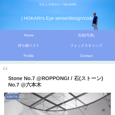
わたしのせかい - my world
| HOKARI's Eye sense/design/code
Home
光画(写真)
持ち物リスト
フォックスキャンプ
Profile
Contact
Stone No.7 @ROPPONGI / 石(ストーン)
No.7 @六本木
光画(写真)