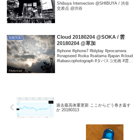
Shibuya Intersection @SHIBUYA / 渋谷
交差点 @渋谷
Cloud 20180204 @SOKA / 雲
光画(写真)
20180204 @草加
#iphone #iphone7 #bitplay #procamera
#snapseed #soka #saitama #japan #cloud
#tabascophotograph #タバスコ光画 #雲
Yutaka HOKARIさ...
過去最高体重更新 ここからどう巻き返す
か 20180313