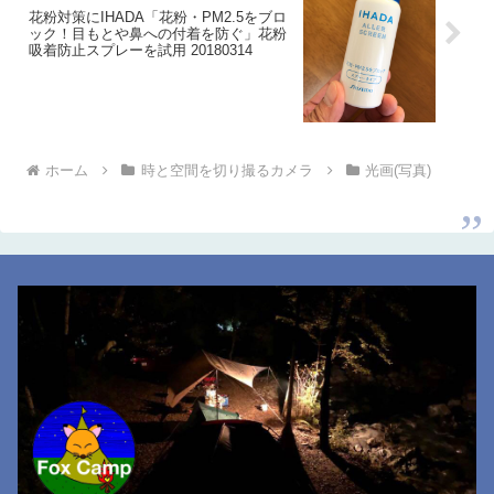
花粉対策にIHADA「花粉・PM2.5をブロ
ック！目もとや鼻への付着を防ぐ」花粉
吸着防止スプレーを試用 20180314
ホーム
時と空間を切り撮るカメラ
光画(写真)