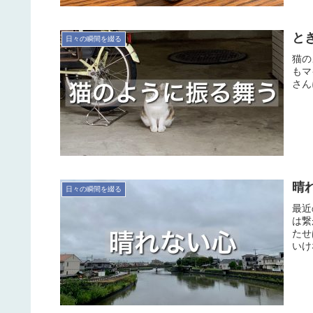
と
日々の瞬間を綴る
猫の
もマ
さん
晴
日々の瞬間を綴る
最近
は繋
たせ
いけ