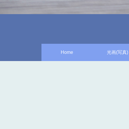
Home
光画(写真)