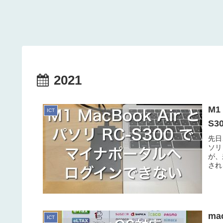
2021
M1
ICT
S
先日
ソリ
が、
され
m
ICT