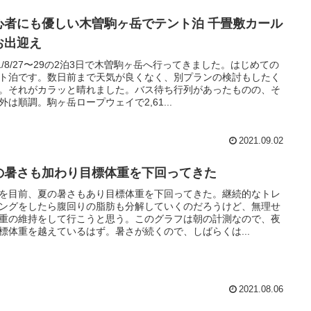
心者にも優しい木曽駒ヶ岳でテント泊 千畳敷カール
お出迎え
21/8/27〜29の2泊3日で木曽駒ヶ岳へ行ってきました。はじめての
ト泊です。数日前まで天気が良くなく、別プランの検討もしたく
。それがカラッと晴れました。バス待ち行列があったものの、そ
外は順調。駒ヶ岳ロープウェイで2,61...
2021.09.02
の暑さも加わり目標体重を下回ってきた
を目前、夏の暑さもあり目標体重を下回ってきた。継続的なトレ
ングをしたら腹回りの脂肪も分解していくのだろうけど、無理せ
重の維持をして行こうと思う。このグラフは朝の計測なので、夜
標体重を越えているはず。暑さが続くので、しばらくは...
2021.08.06