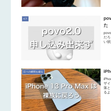
p
ICT
た
po
だろ
い状
iP
日々の瞬間を綴る
iP
ザイ
落と
るよ