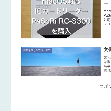
ー 
ma
Pa
対応
ドリ
文
自然を感じるアウトドア
文化
は混
時半
市営
スポ