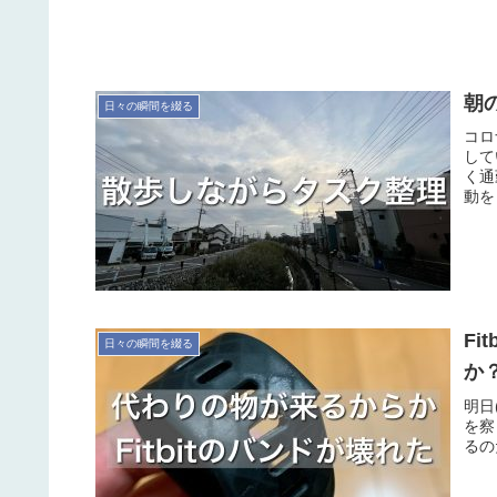
朝
日々の瞬間を綴る
コロ
して
く通
動を
Fi
日々の瞬間を綴る
か
明日(
を察
るのだ