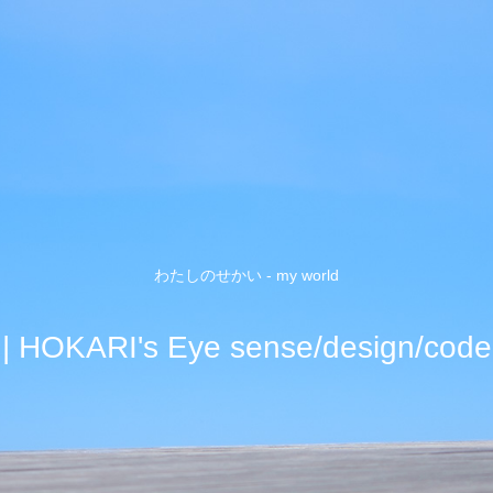
わたしのせかい - my world
| HOKARI's Eye sense/design/code