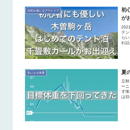
初
自然を感じるアウトドア
が
20
テン
らい
れ以
夏
気になる体重
立秋
ーニ
ず体
は目