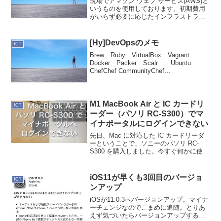
現場でアマゾン ウェブ サービス(AWS)と
いうものを使用しております。初期費用
がいらず必要に応じたインフラストラク
チャーを構築できるサービスです。AWS
というサービスを知ってはいたもの、現
在の現場にジョインするまで利用するこ
[Hy]DevOpsのメモ
ICT
とはありません...
Brew Ruby VirtualBox Vagrant
Docker Packer Scalr Ubuntu
ChefChef CommunityChef
DocumentsGitHubBitBucketfor
DocumentAWS ...
M1 MacBook Air と IC カードリ
ICT
ーダー（パソリ RC-S300）でマ
イナポータルにログインできない
先日、Mac に対応した IC カードリーダ
ーということで、ソニーのパソリ RC-
S300 を購入しました。今すぐ何かに使う
訳ではないのですが、来年はじまるドロ
ーン機体登録制にマイナンバーカードが
紐付けされるらしいので試しにマイナポ
iOS11が早くも3回目のバージョ
ICT
ータルに...
ンアップ
iOSが11.0.3へバージョンアップ。マイナ
ーチェンジなのでこまめに追随。とりあ
えず気づいたらバージョンアップする習