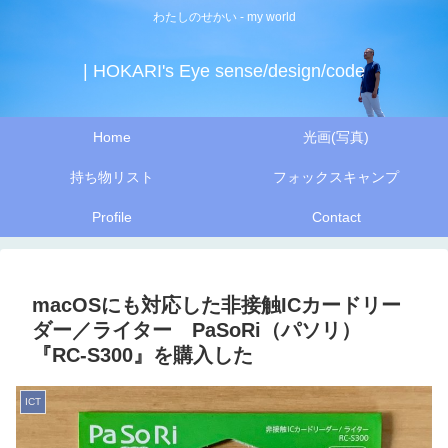
わたしのせかい - my world
| HOKARI's Eye sense/design/code
Home
光画(写真)
持ち物リスト
フォックスキャンプ
Profile
Contact
macOSにも対応した非接触ICカードリー
ダー／ライター PaSoRi（パソリ）
『RC-S300』を購入した
ICT