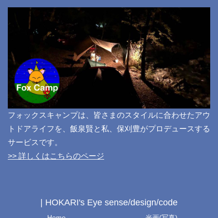
フォックスキャンプは、皆さまのスタイルに合わせたアウ
トドアライフを、飯泉賢と私、保刈豊がプロデュースする
サービスです。
>> 詳しくはこちらのページ
| HOKARI's Eye sense/design/code
Home
光画(写真)