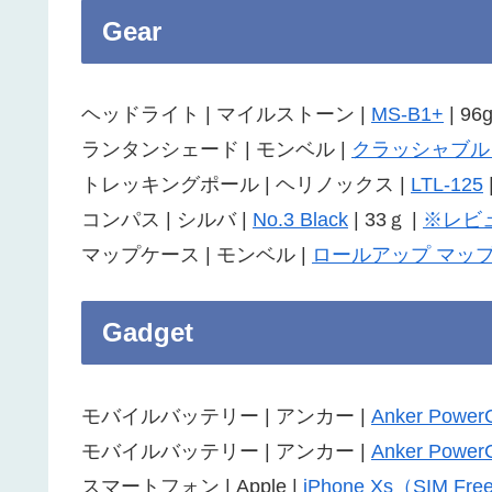
Gear
ヘッドライト | マイルストーン |
MS-B1+
| 96g
ランタンシェード | モンベル |
クラッシャブル
トレッキングポール | ヘリノックス |
LTL-125
コンパス | シルバ |
No.3 Black
| 33ｇ |
※レビ
マップケース | モンベル |
ロールアップ マップ
Gadget
モバイルバッテリー | アンカー |
Anker Power
モバイルバッテリー | アンカー |
Anker PowerC
スマートフォン | Apple |
iPhone Xs（SIM Fr