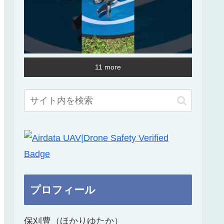
11 more
プロフィール
保刈豊（ほかりゆたか）