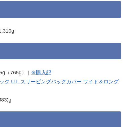
1,310g
35g（765g） |
※購入記
ク U.L.スリーピングバッグカバー ワイド＆ロング
383)g