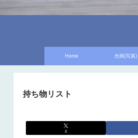
Home
光画(写真)
持ち物リスト
X