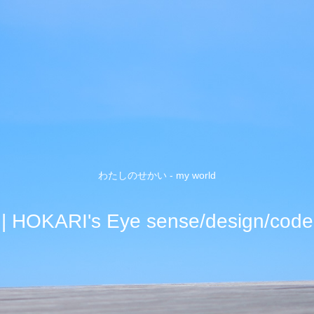
わたしのせかい - my world
| HOKARI's Eye sense/design/code