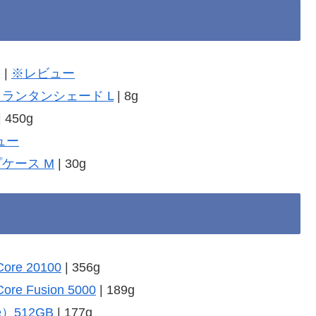
 |
※レビュー
 ランタンシェード L
| 8g
| 450g
ュー
ケース M
| 30g
Core 20100
| 356g
ore Fusion 5000
| 189g
ee）512GB
| 177g