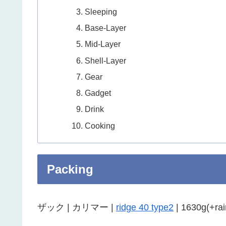
Sleeping
Base-Layer
Mid-Layer
Shell-Layer
Gear
Gadget
Drink
Cooking
Packing
ザック | カリマー |
ridge 40 type2
| 1630g(+rai