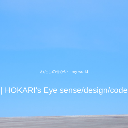
わたしのせかい - my world
| HOKARI's Eye sense/design/code