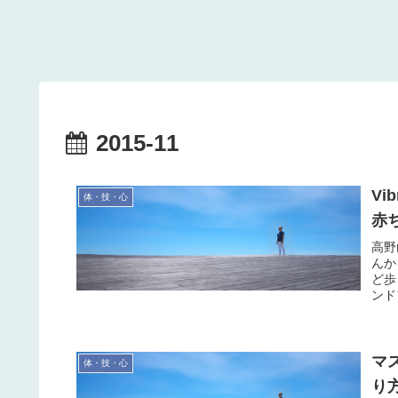
2015-11
V
体・技・心
赤
高野
んか
ど歩
ンド
マ
体・技・心
り