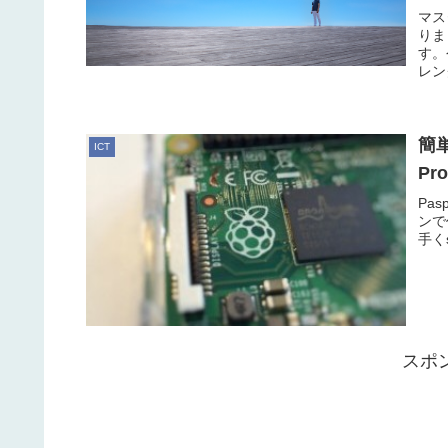
マス
りま
す。
レン
簡単
ICT
P
Pas
ンで
手く
スポ