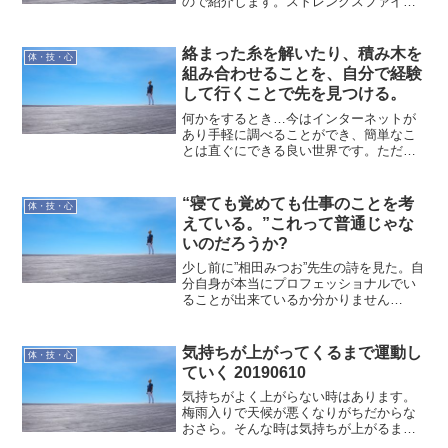
ので紹介します。ストレングスファイン
ダーとレゴシリアスプレイが合体したワ
ークショップ。どんな内容か申し込みペ
ージを見ると...自分のTOP5を最大限活か
絡まった糸を解いたり、積み木を
体・技・心
したイメージをレ...
組み合わせることを、自分で経験
して行くことで先を見つける。
何かをするとき…今はインターネットが
あり手軽に調べることができ、簡単なこ
とは直ぐにできる良い世界です。ただ、
私自身は、その先というか本質というか
を知りたいというか、自分だけの世界だ
けでなく他の方の考えも取り入れ最適解
“寝ても覚めても仕事のことを考
体・技・心
を求めて行きたい。
えている。”これって普通じゃな
いのだろうか?
少し前に”相田みつお”先生の詩を見た。自
分自身が本当にプロフェッショナルでい
ることが出来ているか分かりません
が、”寝ても覚めても仕事のことを考えて
いる”ってのは、普通のことでは無いので
すか？ プロというものは 寝ても覚めても
気持ちが上がってくるまで運動し
体・技・心
仕事のことを考...
ていく 20190610
気持ちがよく上がらない時はあります。
梅雨入りで天候が悪くなりがちだからな
おさら。そんな時は気持ちが上がるまで
待ちます。そのためにすることは運動で