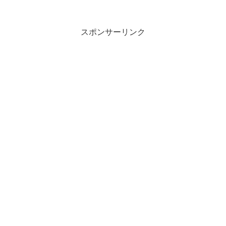
す。運動で身体を動かすようにすれば気
持ちの方にも良い影響が出ます。運動す
ることによって気持ちが上...
スポンサーリンク