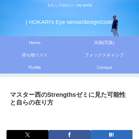
わたしのせかい - my world
| HOKARI's Eye sense/design/code
Home
光画(写真)
持ち物リスト
フォックスキャンプ
Profile
Contact
マスター西のStrengthsゼミに見た可能性
と自らの在り方