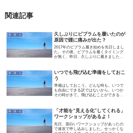
関連記事
久しぶりにビブラムを履いたのが
体・技・心
原因で踵に痛みが出た？
2017年のビブラム履き始めを先日しまし
た。その後、ビブラムを履くタイミング
が無く、昨日、久しぶりに履きました。
暑いくらいの陽気だったので、ビブラム
を履いて少し長く歩きました。そうした
らですね。しばらくして右踵が痛いのに
いつでも飛び込む準備をしておこ
体・技・心
気づきました。ちょう...
う
準備はしておこう。どんな時も。いつで
も自由にできる訳ではないから。いつか
その時がきて。飛び込むことができるよ
うに。いっしょに歩む時がくるまで。
「才能を“見える化”してくれる」
体・技・心
ワークショップがあるよ！
先日、面白いワークショップがあったの
で速攻で申し込みしました。せっかくな