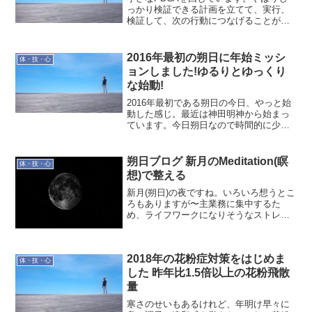
っかり検証できる計画を立てて、実行、
検証して、次の行動につなげることが良
いですね。少し面倒でも検証できる計画
をしっかり立てるのがツボ。ここがダメ
だと検証ができないということになりま
2016年最初の朔日に年始ミッシ
体・技・心
す。実施に立てた計画に...
ョンしました!ゆるりとゆっくり
な始動!
2016年最初である朔日の今日、やっと始
動した感じ。最近は神田明神から始まっ
ています。今日朔日なので時間的に少し
遅い出だしですが神田明神へ。流石に人
出が多いです。まだ、ゆっくり参拝する
感じではなく、早々に引き上げました。
朔日ブログ 新月のMeditation(瞑
体・技・心
そこで以前より行きた...
想)で整える
新月(朔日)の夜ですね。いろいろ想うとこ
ろもありますが〜主業務に集中するた
め、ライフワークになりそうなストレン
グスプレイスは心の片隅においておきま
す。こちらはゆっくり進められれば…
今、Meditation(瞑想)していたんです。昨
2018年の花粉症対策をはじめま
年の高野山...
体・技・心
した 昨年比1.5倍以上の花粉飛散
量
寒さのせいもあるけれど、年明け早々に