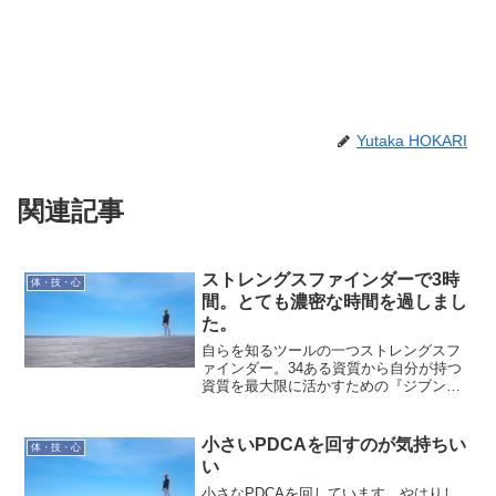
Yutaka HOKARI
関連記事
ストレングスファインダーで3時
体・技・心
間。とても濃密な時間を過しまし
た。
自らを知るツールの一つストレングスフ
ァインダー。34ある資質から自分が持つ
資質を最大限に活かすための『ジブン取
説』を作成するStrengthsゼミが始まりま
した。初回は、『各資質の特徴と傾向を
理解し、キーワードを見つける』です。
小さいPDCAを回すのが気持ちい
体・技・心
（このブログ...
い
小さなPDCAを回しています。やはりし