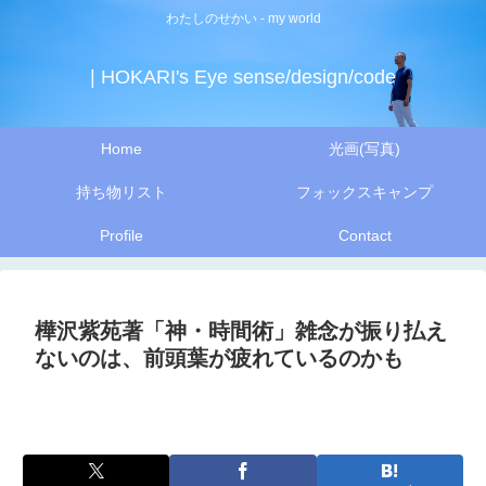
わたしのせかい - my world
| HOKARI's Eye sense/design/code
Home
光画(写真)
持ち物リスト
フォックスキャンプ
Profile
Contact
樺沢紫苑著「神・時間術」雑念が振り払え
ないのは、前頭葉が疲れているのかも