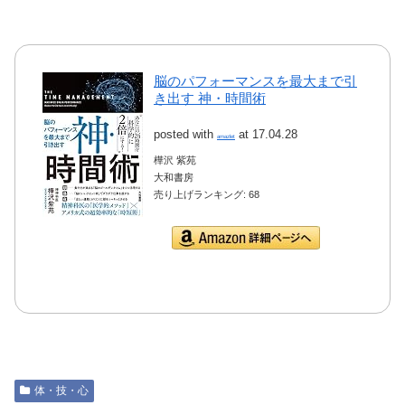
脳のパフォーマンスを最大まで引
き出す 神・時間術
posted with
at 17.04.28
amazlet
樺沢 紫苑
大和書房
売り上げランキング: 68
Amazon.co.jpで詳細を
見る
体・技・心