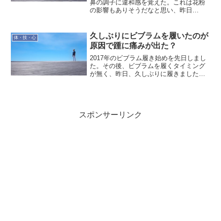
鼻の調子に違和感を覚えた。これは花粉
の影響もありそうだなと思い、昨日
(2018/1/13)薬を処方して貰いました。そ
して早速、昨夜から服用をはじめていま
す。今年は昨年の1.5倍の花粉飛散量だそ
久しぶりにビブラムを履いたのが
体・技・心
うです。花粉...
原因で踵に痛みが出た？
2017年のビブラム履き始めを先日しまし
た。その後、ビブラムを履くタイミング
が無く、昨日、久しぶりに履きました。
暑いくらいの陽気だったので、ビブラム
を履いて少し長く歩きました。そうした
らですね。しばらくして右踵が痛いのに
気づきました。ちょう...
スポンサーリンク