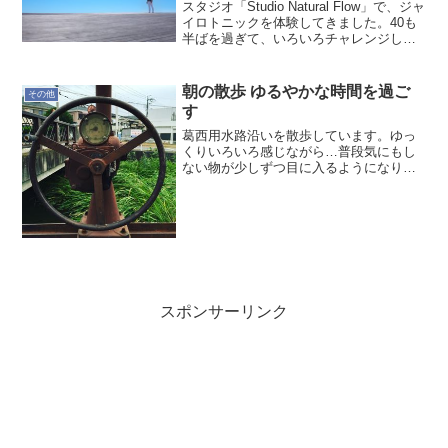
スタジオ「Studio Natural Flow」で、ジャ
イロトニックを体験してきました。40も
半ばを過ぎて、いろいろチャレンジして
いるオヤジです。今年は仲間とトライア
スロンチームを作るなど身体のケアにも
注目し始めているところです。(ジャイ...
朝の散歩 ゆるやかな時間を過ご
その他
す
葛西用水路沿いを散歩しています。ゆっ
くりいろいろ感じながら…普段気にもし
ない物が少しずつ目に入るようになりま
す。用水路水門のハンドル今、使われて
いるかは？雲がはれつつ薄日が射してき
ています。今日も暑くなりそうです。
スポンサーリンク