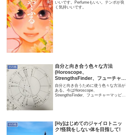
いいです。Perfumeもいい。テンポが良
く気持いいです。
自分と向き合う色々な方法
その他
(Horoscope、
StrengthsFinder、フューチャー
マッピング)
自分と向き合うために使う色々な方法が
ある。今はHoroscope、
StrengthsFinder、フューチャーマッピン
グ。それぞれに肩入れし信じ切る訳でな
く、いろいろな切り方で自分を分析する
ためのツール。自ら全てを操れるわけで
なく師の言霊が...
[Hy]はじめてのジャイロトニッ
その他
ク!怪我をしない体を目指して!