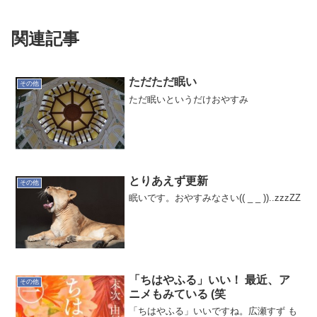
関連記事
ただただ眠い
その他
ただ眠いというだけおやすみ
とりあえず更新
その他
眠いです。おやすみなさい(( _ _ ))..zzzZZ
「ちはやふる」いい！ 最近、ア
その他
ニメもみている (笑
「ちはやふる」いいですね。広瀬すず も