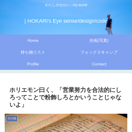
わたしのせかい - my world
| HOKARI's Eye sense/design/code
Home
光画(写真)
持ち物リスト
フォックスキャンプ
Profile
Contact
ホリエモン曰く、「営業努力を合法的にし
ろってことで粉飾しろとかいうことじゃな
いよ」
その他