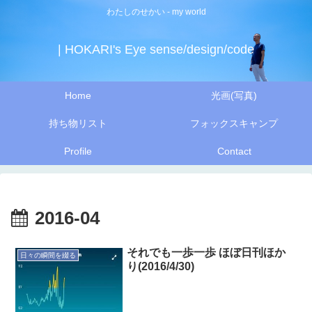
わたしのせかい - my world
| HOKARI's Eye sense/design/code
Home
光画(写真)
持ち物リスト
フォックスキャンプ
Profile
Contact
2016-04
それでも一歩一歩 ほぼ日刊ほか
日々の瞬間を綴る
り(2016/4/30)