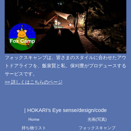
フォックスキャンプは、皆さまのスタイルに合わせたアウ
トドアライフを、飯泉賢と私、保刈豊がプロデュースする
サービスです。
>> 詳しくはこちらのページ
| HOKARI's Eye sense/design/code
Home
光画(写真)
持ち物リスト
フォックスキャンプ