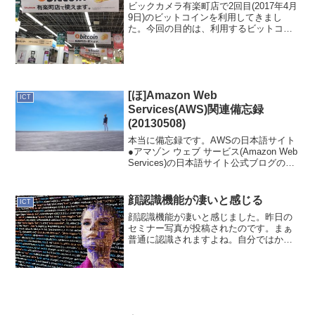
ビックカメラ有楽町店で2回目(2017年4月
9日)のビットコインを利用してきまし
た。今回の目的は、利用するビットコイ
ンのウォレットをbitFlyerウォレットでは
ないものを使ったらどうなるかを試しま
した。前回のビットコイン利用記事はこ
ちら。...
[ほ]Amazon Web
ICT
Services(AWS)関連備忘録
(20130508)
本当に備忘録です。AWSの日本語サイト
●アマゾン ウェブ サービス(Amazon Web
Services)の日本語サイト公式ブログの日
本語版●AWS ブログ（日本語）Amazon
Virtual Private Cloud(VPC)でのE...
顔認識機能が凄いと感じる
ICT
顔認識機能が凄いと感じました。昨日の
セミナー写真が投稿されたのです。まぁ
普通に認識されますよね。自分ではかな
り変顔の写真が投稿されてたんです。こ
れはこれで良いんですけどね。しばらく
経ってかFacebookからしっかり通知が来
ました。いつもの...