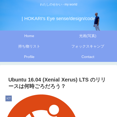
わたしのせかい - my world
| HOKARI's Eye sense/design/code
Home
光画(写真)
持ち物リスト
フォックスキャンプ
Profile
Contact
Ubuntu 16.04 (Xenial Xerus) LTS のリリ
ースは何時ごろだろう？
ICT