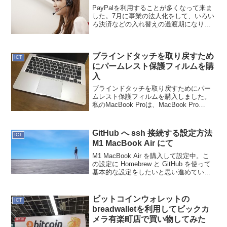
PayPalを利用することが多くなって来ま
した。7月に事業の法人化をして、いろい
ろ決済などの入れ替えの過渡期になりつ
つあります。登録してあるカードの中で
メインにしてあるので決済される訳では
ないプライベートとビジネスを、きっち
ブラインドタッチを取り戻すため
り別けるように進...
ICT
にパームレスト保護フィルムを購
入
ブラインドタッチを取り戻すためにパー
ムレスト保護フィルムを購入しました。
私のMacBook Proは、MacBook Pro
(Retina, 13-inch, Mid 2014)。昨年、新型
のMacBook Proが登場しているので、旧
型...
GitHub へ ssh 接続する設定方法
ICT
M1 MacBook Air にて
M1 MacBook Air を購入して設定中。こ
の設定に Homebrew と GitHub を使って
基本的な設定をしたいと思い進めていま
す。また、Rosetta 2 を使わないようにし
たいのですが、余りにも M1 対応してい
ないアプリが...
ビットコインウォレットの
ICT
breadwalletを利用してビックカ
メラ有楽町店で買い物してみた