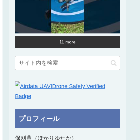
11 more
プロフィール
保刈豊（ほかりゆたか）