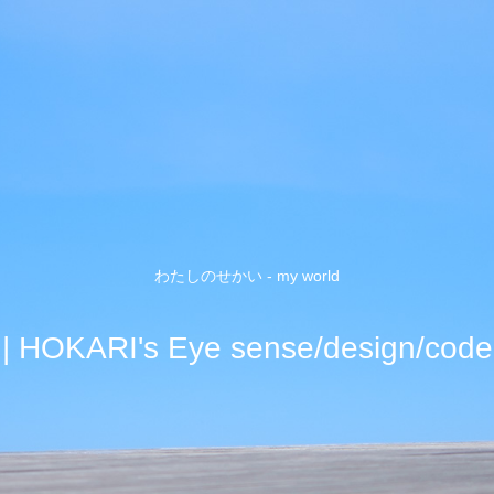
わたしのせかい - my world
| HOKARI's Eye sense/design/code