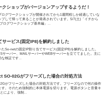
ークショップがバージョンアップするようだ！
ブログワークショップが開催されてから1週間程しか経過していな
プして帰って来ることが発表されています。5/7(土)「イチから
モブログワークショップ基本編」...
当てサービス(固定IP8)を解約しました
So-netの固定IP割り当てサービス(固定IP8)を解約しました。
してDNSサーバー、MAILサーバーやWEBサーバーを立ててました。主に
検証です...
ompact SO-02Gがフリーズした場合の対処方法
pact SO-02Gがフリーズした場合の対処方法です。フリーズなので何の操作
ます。そのため強制的に本体電源を切ります。電源ボタンと音量キ
により、強制...