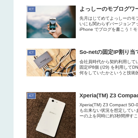
よっしーのモブログワ
ICT
先月はじてめてよっしーのモ
いにも関わらずバージョンアッ
iPhone でブログを書こう！
So-netの固定IP割り
ICT
会社員時代から契約利用していた
固定IP8個 (/29) を利用
何をしていたかというと技術的な
Xperia(TM) Z3 C
ICT
Xperia(TM) Z3 Com
も出来ない状況を想定してい
ーの上を同時に約3秒間押すこと