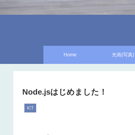
Home
光画(写真)
Node.jsはじめました！
ICT