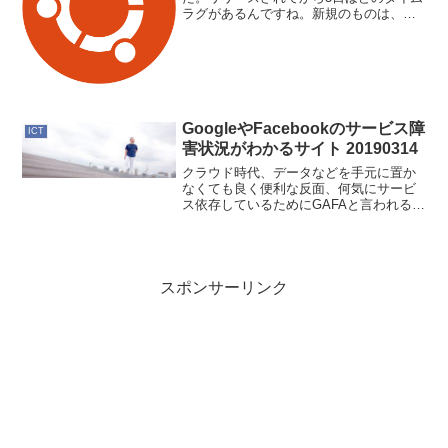
ラグがあるんですね。新規のものは、こ
れ Ubuntu 16.04 (Xenial Xerus) LTS で行
きますか～ただ、Amazon Linuxで良い気
がしてい...
GoogleやFacebookのサービス障
ICT
害状況がわかるサイト 20190314
クラウド時代、データなどを手元に置か
なくても良く便利な反面、何気にサービ
ス依存しているためにGAFAと言われるよ
うな環境が使えなくなると仕事への影響
が大きい。GAFAとは ： グーグル
(Google）、アップル(Apple)、フェースブ
ック...
スポンサーリンク