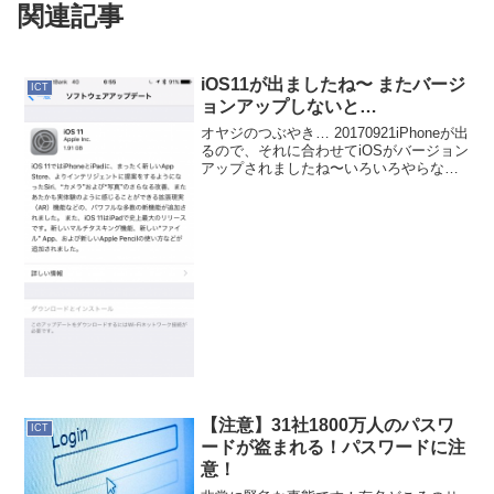
関連記事
iOS11が出ましたね〜 またバージ
ICT
ョンアップしないと…
オヤジのつぶやき… 20170921iPhoneが出
るので、それに合わせてiOSがバージョン
アップされましたね〜いろいろやらなぁ
あかんですね。macOSもSierraにしたな
いのに…週末にはSierraもクリーンインス
トールしたい〜その前に...
【注意】31社1800万人のパスワ
ICT
ードが盗まれる！パスワードに注
意！