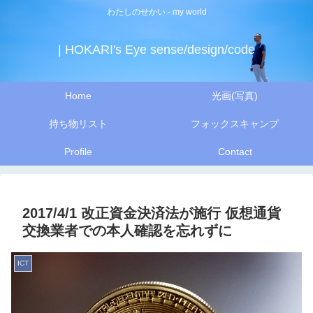
わたしのせかい - my world
| HOKARI's Eye sense/design/code
Home
光画(写真)
持ち物リスト
フォックスキャンプ
Profile
Contact
2017/4/1 改正資金決済法が施行 仮想通貨
交換業者での本人確認を忘れずに
ICT