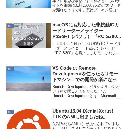
非常に緊急な事態です！有名どころのサ
イトを筆頭に31社1800万人のパスワード
が漏れたそうです。悪徳プロキシ経由に
よるものなので、対象外の方もいらっし
ゃると思いますが、漏れた方はパスワー
ドを変更するしか対策はありません。情
macOSにも対応した非接触ICカ
ICT
報ソースはこちら。...
ードリーダー／ライター
PaSoRi（パソリ） 『RC-S300』
を購入した
macOS にも対応した非接触 IC カードリ
ーダー／ライター PaSoRi（パソリ）
『RC-S300』を購入しました。まだまだ
macOS 対応となるとサービスも周辺機
器 も未対応の物が多い。今回 IC カード
リーダーが、macOS 対...
VS Code の Remote
ICT
Developmentを使ったらリモー
トマシン上での開発が楽になった
件
Remote Development が良いよ良いよと
いう声が聞こえてきました。で、
Remote Development とは、Microsoft が
出した VS Code の拡張機能でリモートマ
シンにSSH接続してリモートマシン上で
V...
Ubuntu 16.04 (Xenial Xerus)
ICT
LTS のAMIも出ましたね。
先程みたらAMI（）が提供されていまし
た。リリースされてから5日ほどのタイム