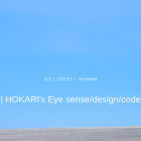
わたしのせかい - my world
| HOKARI's Eye sense/design/code