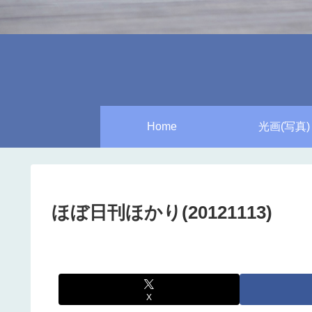
Home
光画(写真)
ほぼ日刊ほかり(20121113)
X