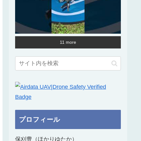
11 more
プロフィール
保刈豊（ほかりゆたか）