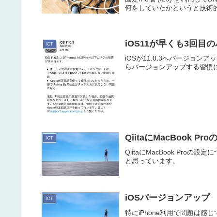
何をしていたかというと技術的な
iOS11が早くも3回目
ICT
iOSが11.0.3へバージ
らバージョンアップする習慣
QiitaにMacBook 
ICT
QiitaにMacBook Pr
と思っています。
iOSバージョンアップ
ICT
特にiPhone利用で問題は