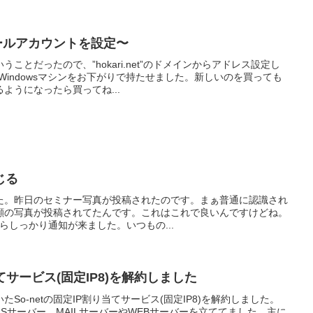
”のメールアカウントを設定〜
ことだったので、”hokari.net”のドメインからアドレス設定し
Windowsマシンをお下がりで持たせました。新しいのを買っても
ようになったら買ってね...
じる
た。昨日のセミナー写真が投稿されたのです。まぁ普通に認識され
顔の写真が投稿されてたんです。これはこれで良いんですけどね。
kからしっかり通知が来ました。いつもの...
当てサービス(固定IP8)を解約しました
So-netの固定IP割り当てサービス(固定IP8)を解約しました。
してDNSサーバー、MAILサーバーやWEBサーバーを立ててました。主に