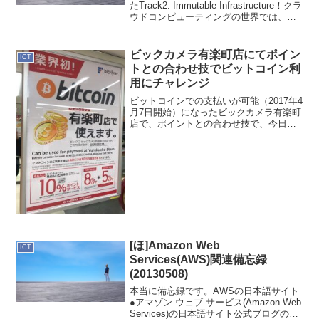
たTrack2: Immutable Infrastructure！クラ
ウドコンピューティングの世界では、今
年のトップキーワードになりそう
な”Immutable Infrastructure...
ビックカメラ有楽町店にてポイン
ICT
トとの合わせ技でビットコイン利
用にチャレンジ
ビットコインでの支払いが可能（2017年4
月7日開始）になったビックカメラ有楽町
店で、ポイントとの合わせ技で、今日
2017年4月8日に買い物をしてきました。
入り口は、のぼりでお出迎え。ところど
ころにはビットコインのポスターがあり
ました。話題...
[ほ]Amazon Web
ICT
Services(AWS)関連備忘録
(20130508)
本当に備忘録です。AWSの日本語サイト
●アマゾン ウェブ サービス(Amazon Web
Services)の日本語サイト公式ブログの日