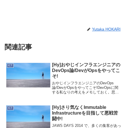
Yutaka HOKARI
関連記事
[Hy]おやじインフラエンジニアの
ICT
DevOps論/DevがOpsをやってこ
そ!
おやじインフラエンジニアのDevOps
論/DevがOpsをやってこそ!DevOpsに関
する私なりの考えをメモしておく。思え
ば今のProjectにjoinしAWS(Amazon Web
Services)に触れ、少しずつ面白さが解っ
てきてから...
[Hy]さり気なくImmutable
ICT
Infrastructureを目指して悪戦苦
闘中!
JAWS DAYS 2014 で、多くの集客があっ