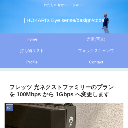
わたしのせかい - my world
| HOKARI's Eye sense/design/code
Home
光画(写真)
持ち物リスト
フォックスキャンプ
Profile
Contact
フレッツ 光ネクストファミリーのプラン
を 100Mbps から 1Gbps へ変更します
ICT