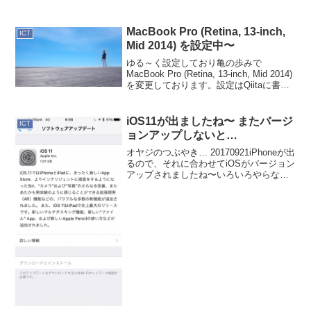
本語版●AWS ブログ（日本語）Amazon
Virtual Private Cloud(VPC)でのE...
MacBook Pro (Retina, 13-inch,
ICT
Mid 2014) を設定中〜
ゆる～く設定しており亀の歩みで
MacBook Pro (Retina, 13-inch, Mid 2014)
を変更しております。設定はQiitaに書い
ています。ホスト名の変更：Mac(OSX)の
ホスト名変更(GUIとCLI(scutil))...
iOS11が出ましたね〜 またバージ
ICT
ョンアップしないと…
オヤジのつぶやき… 20170921iPhoneが出
るので、それに合わせてiOSがバージョン
アップされましたね〜いろいろやらなぁ
あかんですね。macOSもSierraにしたな
いのに…週末にはSierraもクリーンインス
トールしたい〜その前に...