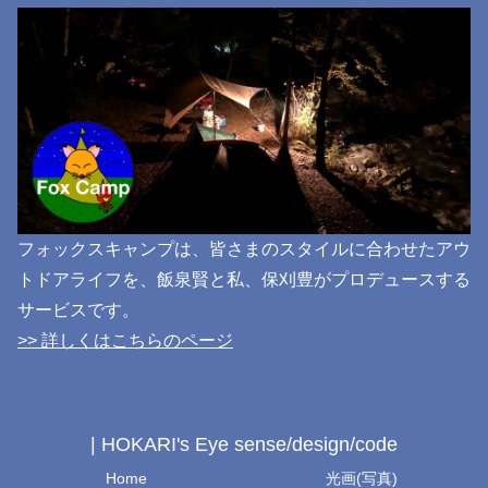
フォックスキャンプは、皆さまのスタイルに合わせたアウ
トドアライフを、飯泉賢と私、保刈豊がプロデュースする
サービスです。
>> 詳しくはこちらのページ
| HOKARI's Eye sense/design/code
Home
光画(写真)