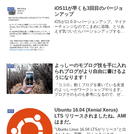
iOS11が早くも3回目のバージョ
ICT
ンアップ
iOSが11.0.3へバージョンアップ。マイナ
ーチェンジなのでこまめに追随。とりあ
えず気づいたらバージョンアップする習
慣にしています。今のところ問題ない。
よっしーのモブログ技を手に入れ
ICT
られブログがより自由に書けるよ
うになります！
「ココロ」動くブログを書いている友達
のよっしーがワークショップやります。
ブログそのものも参考になるので、ぜひ
購読してほしいのですが、今回は...門外
不出のよっしーの技が伝授されます。な
んとよっしーのブログはほぼ100%iPhone
Ubuntu 16.04 (Xenial Xerus)
ICT
で書かれて...
LTS リリースされましたね。AMI
はまだ。
"Ubuntu Linux 16.04 LTSがリリース"と出