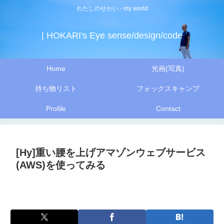
わたしのせかい - my world
| HOKARI's Eye sense/design/code
Home
光画(写真)
持ち物リスト
フォックスキャンプ
Profile
Contact
[Hy]重い腰を上げアマゾンウェブサービス
(AWS)を使ってみる