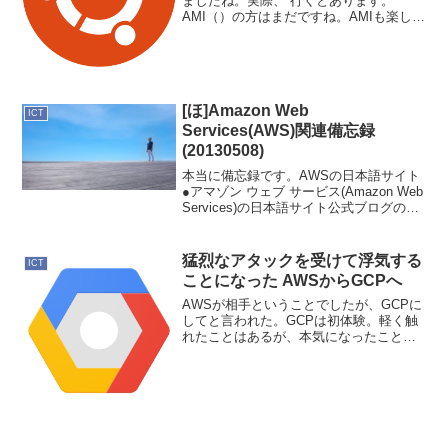
ましたね。実際、 行くとあります。
AMI（）の方はまだですね。AMIも楽しみ
です。関連投稿Ubuntu 16.04 (Xenial
Xerus) LTS のAMIも出ましたね。U...
[ほ]Amazon Web
ICT
Services(AWS)関連備忘録
(20130508)
本当に備忘録です。AWSの日本語サイト
●アマゾン ウェブ サービス(Amazon Web
Services)の日本語サイト公式ブログの日
本語版●AWS ブログ（日本語）Amazon
Virtual Private Cloud(VPC)でのE...
猛烈なアタックを受けて浮気する
ICT
ことになった AWSからGCPへ
AWSが相手ということでしたが、GCPに
してと言われた。GCPは初体験。軽く触
れたことはあるが、本気になったことは
ない。基本的に全て真っ白な感じで、ど
う扱ったら機嫌良くしてくれるのかわか
らない。いろいろケンカしながら仲良く
なって行こうと思っ...