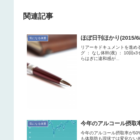
関連記事
ほぼ日刊ほかり(2015/6
気になる体重
リアーキドキュメントを進める。起床
グ ： なし体幹(夜) ： 10回x
らはぎに違和感が...
今年のアルコール摂取率が
気になる体重
今年のアルコール摂取率が5
も体脂肪も現状では変化ない