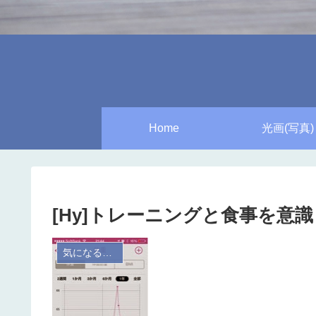
Home
光画(写真)
[Hy]トレーニングと食事を意
気になる体重