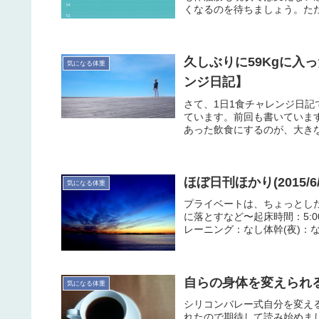
くなるのを待ちましょう。ただ
久しぶりに59Kgに入
気になる体重
ンジ日記】
さて、1日1食チャレンジ日
ています。前回も書いていま
あった飲食にするのが、大きな
ほぼ日刊ほかり(2015/
気になる体重
プライベートは、ちょっとし
に落とすなど〜起床時間：5:00
レーニング：なし体幹(夜)：なし
自らの身体を変えられ
気になる体重
シリコンバレー式自分を変え
れたので期待して読み始めま