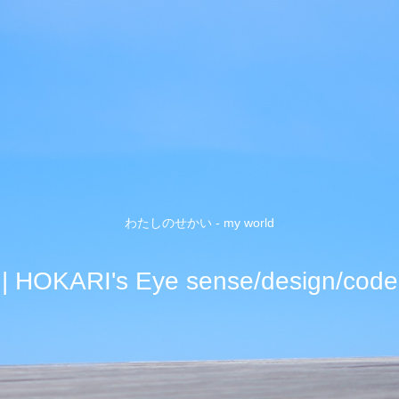
わたしのせかい - my world
| HOKARI's Eye sense/design/code