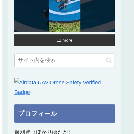
11 more
プロフィール
保刈豊（ほかりゆたか）