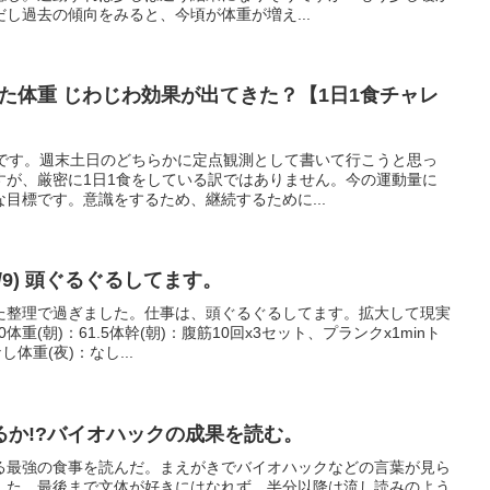
し過去の傾向をみると、今頃が体重が増え...
った体重 じわじわ効果が出てきた？【1日1食チャレ
記です。週末土日のどちらかに定点観測として書いて行こうと思っ
すが、厳密に1日1食をしている訳ではありません。今の運動量に
目標です。意識をするため、継続するために...
6/9) 頭ぐるぐるしてます。
た整理で過ぎました。仕事は、頭ぐるぐるしてます。拡大して現実
体重(朝)：61.5体幹(朝)：腹筋10回x3セット、プランクx1minト
体重(夜)：なし...
るか!?バイオハックの成果を読む。
る最強の食事を読んだ。まえがきでバイオハックなどの言葉が見ら
した。最後まで文体が好きにはなれず、半分以降は流し読みのよう