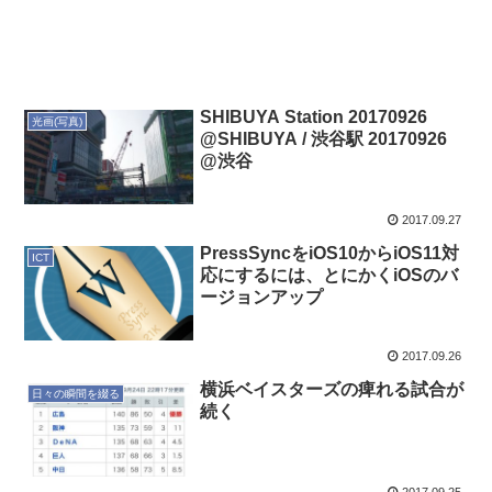
SHIBUYA Station 20170926
光画(写真)
@SHIBUYA / 渋谷駅 20170926
@渋谷
2017.09.27
PressSyncをiOS10からiOS11対
ICT
応にするには、とにかくiOSのバ
ージョンアップ
2017.09.26
横浜ベイスターズの痺れる試合が
日々の瞬間を綴る
続く
2017.09.25