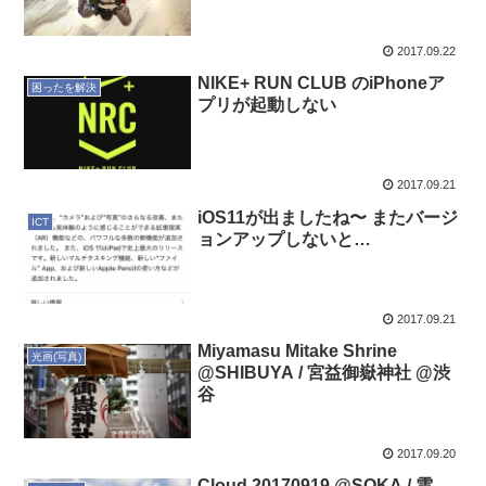
2017.09.22
NIKE+ RUN CLUB のiPhoneア
困ったを解決
プリが起動しない
2017.09.21
iOS11が出ましたね〜 またバージ
ICT
ョンアップしないと…
2017.09.21
Miyamasu Mitake Shrine
光画(写真)
@SHIBUYA / 宮益御嶽神社 @渋
谷
2017.09.20
Cloud 20170919 @SOKA / 雲