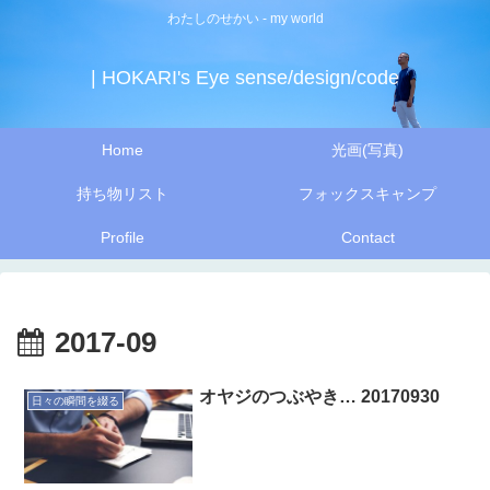
わたしのせかい - my world
| HOKARI's Eye sense/design/code
Home
光画(写真)
持ち物リスト
フォックスキャンプ
Profile
Contact
2017-09
オヤジのつぶやき… 20170930
日々の瞬間を綴る