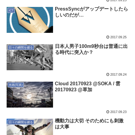
PressSyncがアップデートしたら
ICT
しいのだが…
2017.09.25
日本人男子100m9秒台は普通に出
日々の瞬間を綴る
る時代に突入か？
2017.09.24
Cloud 20170923 @SOKA / 雲
光画(写真)
20170923 @草加
2017.09.23
機動力は大切 そのためにも刺激
日々の瞬間を綴る
は大事