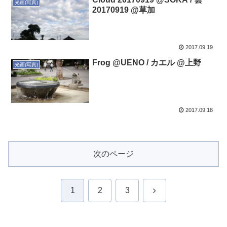
光画(写真)
20170919 @草加
2017.09.19
Frog @UENO / カエル @上野
光画(写真)
2017.09.18
次のページ
次
1
2
3
へ