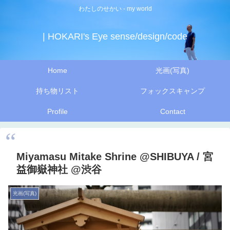
わたしのせかい - my world
| HOKARI's Eye sense/design/code
Home
光画(写真)
持ち物リスト
フォックスキャンプ
Profile
Contact
Miyamasu Mitake Shrine @SHIBUYA / 宮
益御嶽神社 @渋谷
光画(写真)