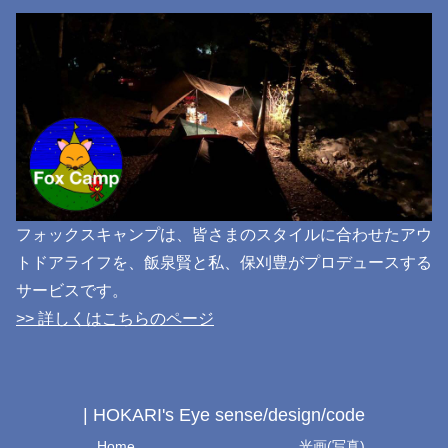
フォックスキャンプは、皆さまのスタイルに合わせたアウ
トドアライフを、飯泉賢と私、保刈豊がプロデュースする
サービスです。
>> 詳しくはこちらのページ
| HOKARI's Eye sense/design/code
Home
光画(写真)