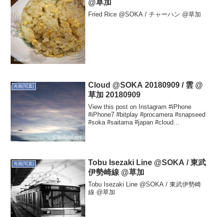
@草加
Fried Rice @SOKA / チャーハン @草加
Cloud @SOKA 20180909 / 雲 @
光画(写真)
草加 20180909
View this post on Instagram #iPhone
#iPhone7 #bitplay #procamera #snapseed
#soka #saitama #japan #cloud
#tabascophotogra...
Tobu Isezaki Line @SOKA / 東武
光画(写真)
伊勢崎線 @草加
Tobu Isezaki Line @SOKA / 東武伊勢崎
線 @草加