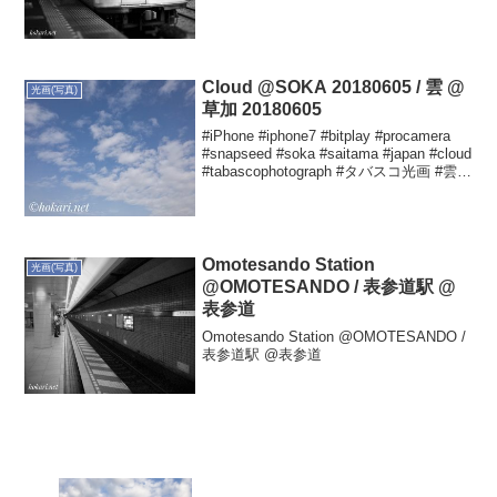
Cloud @SOKA 20180605 / 雲 @
光画(写真)
草加 20180605
#iPhone #iphone7 #bitplay #procamera
#snapseed #soka #saitama #japan #cloud
#tabascophotograph #タバスコ光画 #雲
#20180605 Yuta...
Omotesando Station
光画(写真)
@OMOTESANDO / 表参道駅 @
表参道
Omotesando Station @OMOTESANDO /
表参道駅 @表参道