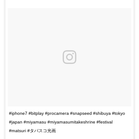
#iphone7 #bitplay #procamera #snapseed #shibuya #tokyo
#japan #miyamasu #miyamasumitakeshrine #festival
#matsuri #タバスコ光画