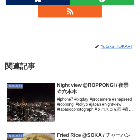
Yutaka HOKARI
関連記事
Night view @ROPPONGI / 夜景
光画(写真)
＠六本木
#iphone7 #bitplay #procamera #snapseed
#roppongi #tokyo #japan #nightview
#tabascophotograph #タバスコ光画 #夜景
Yutaka HOKARIさん...
Fried Rice @SOKA / チャーハン
光画(写真)