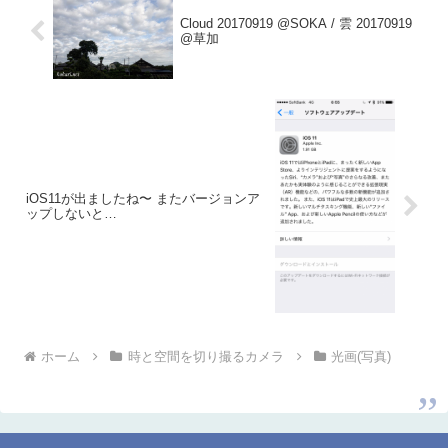
Cloud 20170919 @SOKA / 雲 20170919
@草加
iOS11が出ましたね〜 またバージョンア
ップしないと…
ホーム
時と空間を切り撮るカメラ
光画(写真)