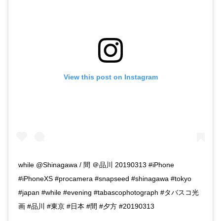
View this post on Instagram
while @Shinagawa / 間 ＠品川 20190313 #iPhone
#iPhoneXS #procamera #snapseed #shinagawa #tokyo
#japan #while #evening #tabascophotograph #タバスコ光
画 #品川 #東京 #日本 #間 #夕方 #20190313