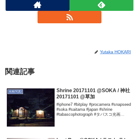
Yutaka HOKARI
関連記事
Shrine 20171101 @SOKA / 神社
光画(写真)
20171101 @草加
#iphone7 #bitplay #procamera #snapseed
#soka #saitama #japan #shrine
#tabascophotograph #タバスコ光画
Yutaka HOKARIさん(@hokariy...