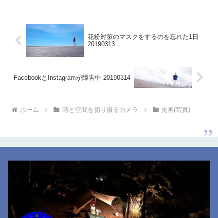
花粉対策のマスクをするのを忘れた1日
20190313
FacebookとInstagramが障害中 20190314
ホーム
時と空間を切り撮るカメラ
光画(写真)