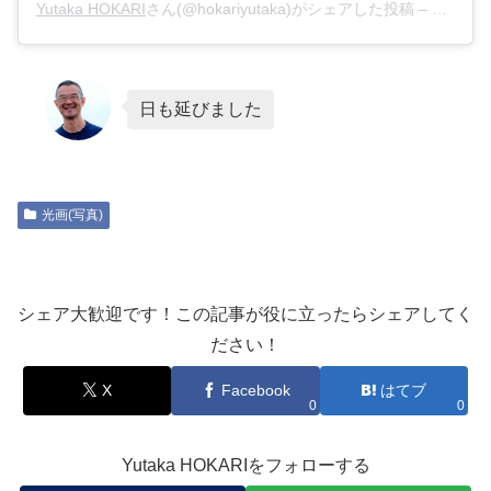
Yutaka HOKARI
さん(@hokariyutaka)がシェアした投稿 –
2019年
日も延びました
光画(写真)
シェア大歓迎です！この記事が役に立ったらシェアしてく
ださい！
X
Facebook
はてブ
0
0
Yutaka HOKARIをフォローする