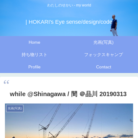
わたしのせかい - my world
| HOKARI's Eye sense/design/code
Home
光画(写真)
持ち物リスト
フォックスキャンプ
Profile
Contact
while @Shinagawa / 間 ＠品川 20190313
光画(写真)