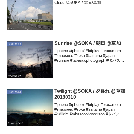
Cloud @SOKA / 雲 @草加
Sunrise @SOKA / 朝日 @草加
光画(写真)
#iphone #iphone7 #bitplay #procamera
#snapseed #soka #saitama #japan
#sunrise #tabascophotograph #タバスコ
光画 #朝日 Yutaka HOKA...
Twilight @SOKA / 夕暮れ @草加
光画(写真)
20180310
#iphone #iphone7 #bitplay #procamera
#snapseed #soka #saitama #japan
#twilight #tabascophotograph #タバスコ
光画 #夕暮れ Yutaka HO...