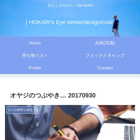
わたしのせかい - my world
| HOKARI's Eye sense/design/code
Home
光画(写真)
持ち物リスト
フォックスキャンプ
Profile
Contact
オヤジのつぶやき… 20170930
日々の瞬間を綴る