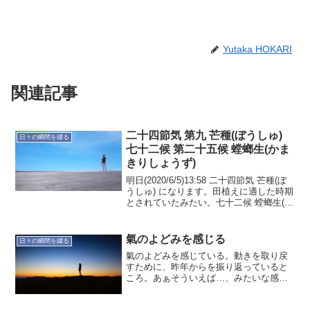
Yutaka HOKARI
関連記事
二十四節気 第九 芒種(ぼうしゅ)
日々の瞬間を綴る
七十二候 第二十五候 螳螂生(かま
きりしょうず)
明日(2020/6/5)13:58 二十四節気 芒種(ぼ
うしゅ) になります。田植えに適した時期
とされていたみたい。七十二候 螳螂生(か
まきりしょうず) でもあります。カマキリ
が卵から孵化するころのようです。家の
庭でも紫陽花が咲いています。...
氣のよどみを感じる
日々の瞬間を綴る
氣のよどみを感じている。動きを取り戻
すために、昨年からを振り返っていると
ころ。あぁそういえば…、みたいな感
じ。それが根本原因ではないものの、氣
が流れるようにすれば、物事が進み出す