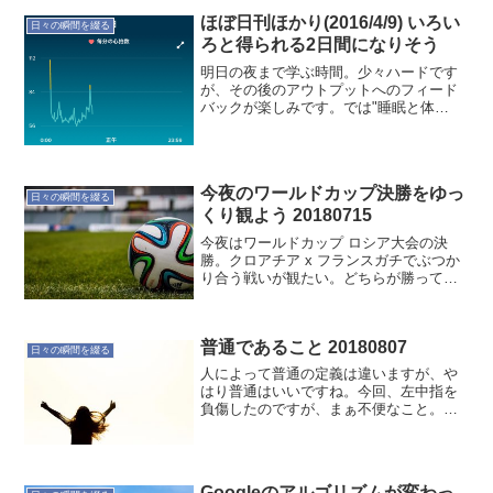
のではないかとも感じる。理由としては
部屋が乱雑になってきた時期...
ほぼ日刊ほかり(2016/4/9) いろい
日々の瞬間を綴る
ろと得られる2日間になりそう
明日の夜まで学ぶ時間。少々ハードです
が、その後のアウトプットへのフィード
バックが楽しみです。では"睡眠と体
調"の記録です。本日(4/9)の定点観測 就寝
時間:01:36 起床時間:07:52 睡眠時間:5時
間44分 就寝前行動:インターネッ...
今夜のワールドカップ決勝をゆっ
日々の瞬間を綴る
くり観よう 20180715
今夜はワールドカップ ロシア大会の決
勝。クロアチア x フランスガチでぶつか
り合う戦いが観たい。どちらが勝っても
良いのですが…個人的にはクロアチアに
勝ってもらいたい。大きな変化を感じら
れそうだから。とにかく最後。楽しい戦
普通であること 20180807
いをよろしく。
日々の瞬間を綴る
人によって普通の定義は違いますが、や
はり普通はいいですね。今回、左中指を
負傷したのですが、まぁ不便なこと。何
気なく側にある物、人など、意識しなく
てもそこにある、いるというのは素晴ら
しいことです。あらためて身近なところ
に感謝しようと思います。
Googleのアルゴリズムが変わっ