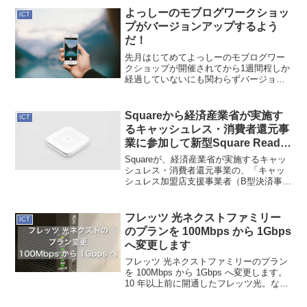
よっしーのモブログワークショッ
ICT
プがバージョンアップするよう
だ！
先月はじてめてよっしーのモブログワー
クショップが開催されてから1週間程しか
経過していないにも関わらずバージョン
アップして帰って来ることが発表されて
います。5/7(土)「イチから iPhone でブロ
グを書こう！モブログワークショップ基
Squareから経済産業省が実施す
ICT
本編」...
るキャッシュレス・消費者還元事
業に参加して新型Square Reader
を手に入れよう
Squareが、経済産業省が実施するキャッ
シュレス・消費者還元事業の、「キャッ
シュレス加盟店支援事業者（B型決済事業
者）」として正式登録されました。
Squareからこの事業に参加するといくつ
かのメリットがあります。１．新型の
フレッツ 光ネクストファミリー
ICT
Square R...
のプランを 100Mbps から 1Gbps
へ変更します
フレッツ 光ネクストファミリーのプラン
を 100Mbps から 1Gbps へ変更します。
10 年以上前に開通したフレッツ光。なん
と回線スピードが 100Mbps のままでした
（笑当時、1Gbps タイプのプランがあっ