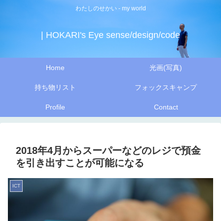
わたしのせかい - my world
| HOKARI's Eye sense/design/code
Home
光画(写真)
持ち物リスト
フォックスキャンプ
Profile
Contact
2018年4月からスーパーなどのレジで預金
を引き出すことが可能になる
ICT