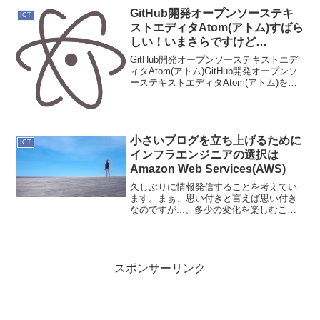
たかは定かではありませ...
GitHub開発オープンソーステキ
ICT
ストエディタAtom(アトム)すばら
しい！いまさらですけど…
GitHub開発オープンソーステキストエデ
ィタAtom(アトム)GitHub開発オープンソ
ーステキストエディタAtom(アトム)を本
格的に使い始めた。いやぁ〜、こんなに
も良いエディタを使っていなかったなん
て…とりあえず使い始めました！
小さいブログを立ち上げるために
ICT
インフラエンジニアの選択は
Amazon Web Services(AWS)
久しぶりに情報発信することを考えてい
ます。まぁ、思い付きと言えば思い付き
なのですが...、多少の変化を楽しむこと
が出来ればと思っています。内容的とし
て主に取り上げるのは、以下の3つにしよ
うと思っています。 １．
ICT（Information...
スポンサーリンク