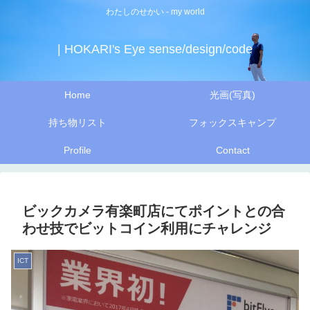
わたしのせかい - my world
| HOKARI's Eye sense/design/code
Home
光画(写真)
持ち物リスト
フォックスキャンプ
Profile
Contact
ビックカメラ有楽町店にてポイントとの合
わせ技でビットコイン利用にチャレンジ
ICT