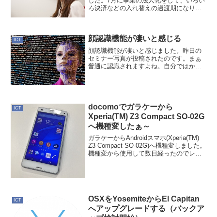
した。7月に事業の法人化をして、いろい
ろ決済などの入れ替えの過渡期になりつ
つあります。登録してあるカードの中で
メインにしてあるので決済される訳では
ないプライベートとビジネスを、きっち
顔認識機能が凄いと感じる
り別けるように進...
ICT
顔認識機能が凄いと感じました。昨日の
セミナー写真が投稿されたのです。まぁ
普通に認識されますよね。自分ではかな
り変顔の写真が投稿されてたんです。こ
れはこれで良いんですけどね。しばらく
経ってかFacebookからしっかり通知が来
ました。いつもの...
docomoでガラケーから
ICT
Xperia(TM) Z3 Compact SO-02G
へ機種変したぁ～
ガラケーからAndroidスマホ(Xperia(TM)
Z3 Compact SO-02G)へ機種変しました。
機種変から使用して数日経ったのでレポ
ートを書いておきます。ハードの作りは
好きです予想外でした！触ってみて正直
ハードの作りとしてはデ...
OSXをYosemiteからEl Capitan
ICT
へアップグレードする（バックア