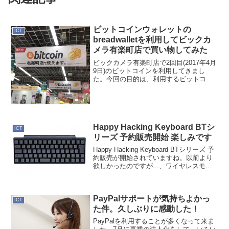
ビットコインウォレットの
ICT
breadwalletを利用してビックカ
メラ有楽町店で買い物してみた
ビックカメラ有楽町店で2回目(2017年4月
9日)のビットコインを利用してきまし
た。今回の目的は、利用するビットコイ
ンのウォレットをbitFlyerウォレットでは
ないものを使ったらどうなるかを試しま
した。前回のビットコイン利用記事はこ
ちら。...
Happy Hacking Keyboard BTシ
ICT
リーズ 予約販売開始 楽しみです
Happy Hacking Keyboard BTシリーズ 予
約販売が開始されていますね。以前より
欲しかったのですが...、ワイヤレスモデ
ルがありませんでした。そんなにキーボ
ードにこだわるタイプでもハードに入力
するタイプでもないのですが、何...
PayPalサポートが気持ちよかっ
ICT
た件。久しぶりに感動した！
PayPalを利用することが多くなって来ま