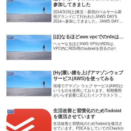
まし...
参加してきました
2014/3/15(土)東京・新宿のベルサール新
宿グランドにて行われたJAWS DAYS
2014へ参加してきました。JAWS DAYS
ってなに？全国のJAWS-UGによる交流イ
ベントです。JAWS-UGってなに？
JAWS-UGはAWS U...
[ほ]なるほどaws vpcでのrdsは…
ICT
ヘェ〜なるほどAWS VPSのRDSは、
VPC内にRDS用のsubnetを切るのか!
[Hy]重い腰を上げアマゾンウェブ
ICT
サービス(AWS)を使ってみる
現場でアマゾン ウェブ サービス(AWS)と
いうものを使用しております。初期費用
がいらず必要に応じたインフラストラク
チャーを構築できるサービスです。AWS
というサービスを知ってはいたもの、現
在の現場にジョインするまで利用するこ
生活改善と習慣化のためTodoist
ICT
とはありません...
を復活させています
生活改善と習慣化のためTodoistを復活さ
せています。PDCAをしていてのCheckか