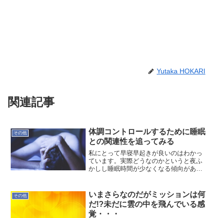
Yutaka HOKARI
関連記事
体調コントロールするために睡眠
その他
との関連性を追ってみる
私にとって早寝早起きが良いのはわかっ
ています。実際どうなのかというと夜ふ
かしし睡眠時間が少なくなる傾向があり
ます。そこでしばらく睡眠と体調の関連
性を追ってみることにします。そもそも
なぜ記録しようと考えたのか？ブログ筋
いまさらなのだがミッションは何
その他
を鍛えたい生活が乱れてい...
だ!?未だに雲の中を飛んでいる感
覚・・・