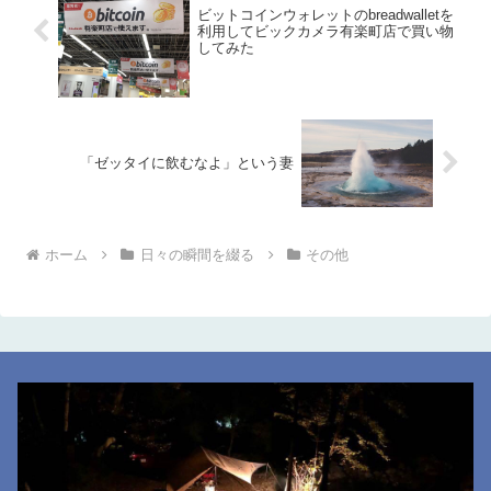
ビットコインウォレットのbreadwalletを
利用してビックカメラ有楽町店で買い物
してみた
「ゼッタイに飲むなよ」という妻
ホーム
日々の瞬間を綴る
その他