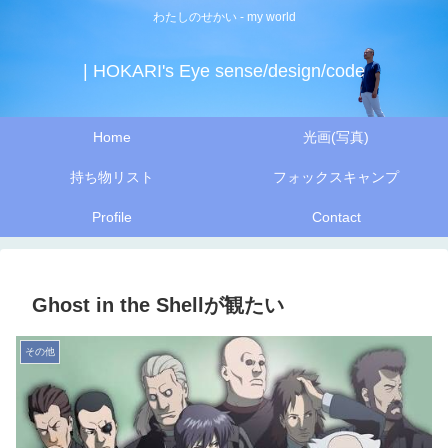
わたしのせかい - my world
| HOKARI's Eye sense/design/code
Home
光画(写真)
持ち物リスト
フォックスキャンプ
Profile
Contact
Ghost in the Shellが観たい
その他