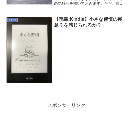
の気持ちを書いておきます。ただ、多く
を書き出すと朝になりそうなので、簡単
に…心の開放今の現場にジョインしてか
ら良い方向に行った気がします。という
【読書:Kindle】小さな習慣の極
その他
より、もしかしてだ...
意？を感じられるか？
スポンサーリンク