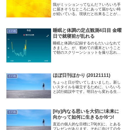
我がミッションってなんだ？いろいろ手
に届きそうなところにあって届かない時
が続いている。現状だと出来ることが限
られる。それでも結果を出すのがプロと
いうものだと思うが…ただ変化の激しい
時にあって、ブレないミッションってな
睡眠と体調の定点観測4日目 金曜
その他
んだろうなぁ？と感じてい...
日で就寝前が乱れる
睡眠と体調の記録するのもだいぶなれて
きました。が、初めての週末ということ
で朝のスクリーンショットを撮り忘れる
ところでした (笑では、行ってみよう！本
日の記録就寝時間:01:17起床時間:08:21睡
眠時間:6時間56分就寝前行動:ブログ書
き...
ほぼ日刊ほかり (20121111)
その他
ちょっと日が空いてしまいました。新し
いスタイルを確立するために、いろいろ
と試行錯誤中です。明日から変わる生活
スタイルを構築して行きます。
[Hy]内なる思いを大切に!未来に
その他
向かって如何に生きるか!6つ!
直近の個人的な目標に7/9(水)に、とある
プレゼンがあります。それに向けての今