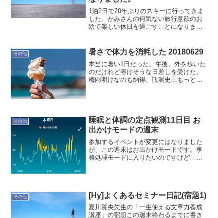
1泊2日で20年ぶりのスキーに行ってきま
した。かみさんの何気ない旅行意欲のお
陰で楽しい休日を過ごすことになりまし
た。昨年、沖縄に行くの北海道にするの
といろいろありながら軽井沢へのスキー
旅行が計画されました。軽井沢プリンス
暑さで体力を消耗した 20180629
その他
はやはりリゾート地で...
本当に暑い1日だった。午後、外を歩いた
のだけれど溶けそうな日差しを受けた。
梅雨明けなのも納得。観測史上もっとも
早く梅雨明けだって言うのだからびっく
り。体力消耗したので早めに休むとす
る。ではでは
睡眠と体調の定点観測11日目 お
その他
出かけモードの週末
参加するイベントが変更にはなりました
が、この週末はお出かけモードです。事
務処理モードに入りたいのですけど…こ
の週末もおあずけ (T_T)では記録です。本
日(3/12)の記録就寝時間:00:38起床時
間:08:14睡眠時間:7時間23分就寝前...
[Hy]よくあるセミナー日記(宿題1)
その他
夏川賀央先生の「一生使える文章力養成
講座」の宿題この週末終わるまでに書き