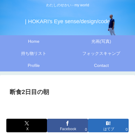
わたしのせかい - my world
| HOKARI's Eye sense/design/code
Home
光画(写真)
持ち物リスト
フォックスキャンプ
Profile
Contact
断食2日目の朝
X
Facebook
はてブ
0
0