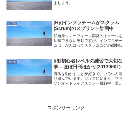
ましょう。
[Hy]インフラチームがスクラム
その他
(Scrum)のスプリント計画中
私自身ウォーフォール開発のイメージを
払拭できない感じですが、インフラチー
ムは、がんばってスクラム(Scrum)開発に
取り組んでいます。現在、スプリント計
画のパート1を実施中。初めての取り組み
なので、細部で定義できていない部分が
[ほ]初心者レベルの練習で大切な
その他
あります。明後...
事 – ほぼ日刊ほかり(20130601)
身体を動かすことが好きで、いろいろ取
り組んでいます。ゴルフに始まり、マラ
ソンからトライアスロンへ挑戦中！常日
頃トレーニングするのは難しいので、週
末を中心にすることになります。そこで
感じるのが持久力の無さです。平日もト
レーニング出来ている時は...
スポンサーリンク