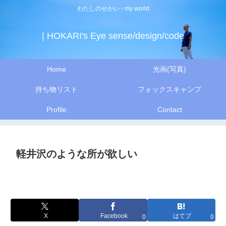
わたしのせかい - my world
| HOKARI's Eye sense/design/code
Home
光画(写真)
持ち物リスト
フォックスキャンプ
Profile
Contact
軽井沢のような所が欲しい
X
Facebook
はてブ
0
0