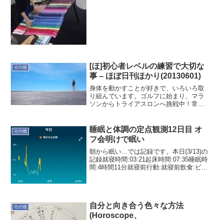
ーディネート診断というのがあるを知っ
て受けてみました。診て頂いたのは、
M.Color Desig...
[ほ]初心者レベルの練習で大切な
その他
事 – ほぼ日刊ほかり(20130601)
身体を動かすことが好きで、いろいろ取
り組んでいます。ゴルフに始まり、マラ
ソンからトライアスロンへ挑戦中！常日
頃トレーニングするのは難しいので、週
末を中心にすることになります。そこで
感じるのが持久力の無さです。平日もト
睡眠と体調の定点観測12日目 オ
その他
レーニング出来ている時は...
フ会明けで眠い
朝から眠い…では記録です。本日(3/13)の
記録就寝時間:03:21起床時間:07:35睡眠時
間:4時間11分就寝前行動:就寝前飲食:ビー
ル350ml x 4起床時気分:2(良くない)考察
オフ会から帰ってからの1人飲み寝起きが
良い訳ない (...
自分と向き合う色々な方法
その他
(Horoscope、