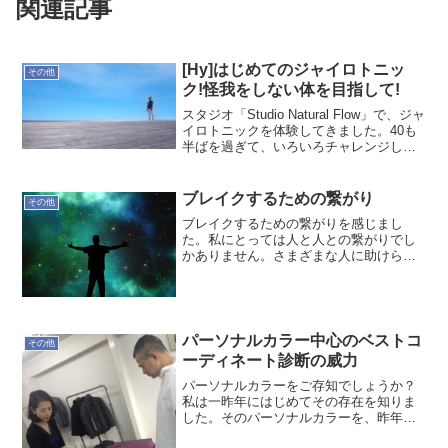
関連記事
[Hy]はじめてのジャイロトニッ
その他
ク!怪我をしない体を目指して!
スタジオ「Studio Natural Flow」で、ジャ
イロトニックを体験してきました。40も
半ばを過ぎて、いろいろチャレンジして
いるオヤジです。今年は仲間とトライア
スロンチームを作るなど身体のケアにも
注目し始めているところです。(ジャイ...
ブレイクするための繋がり
その他
ブレイクするための繋がりを感じまし
た。私にとっては人と人との繋がりでし
かありません。さまざまな人に助けられ
て今があります。みなさん、ありがとう
ございます。
パーソナルカラー中心のベストコ
その他
ーディネート診断の威力
パーソナルカラーをご存知でしょうか？
私は一昨年にはじめてその存在を知りま
した。そのパーソナルカラーを、昨年、
パーソナルカラーを中心にしたベストコ