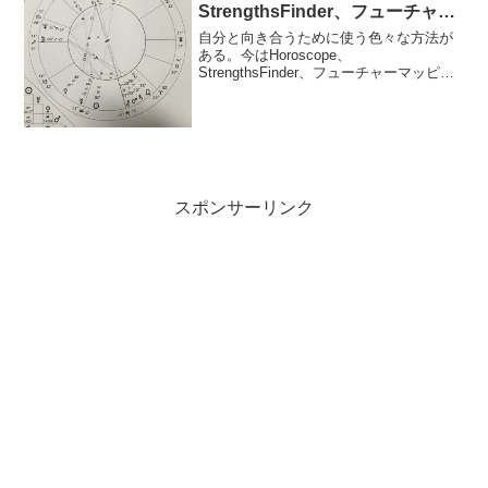
StrengthsFinder、フューチャー
マッピング)
自分と向き合うために使う色々な方法が
ある。今はHoroscope、
StrengthsFinder、フューチャーマッピン
グ。それぞれに肩入れし信じ切る訳でな
く、いろいろな切り方で自分を分析する
ためのツール。自ら全てを操れるわけで
なく師の言霊が...
スポンサーリンク