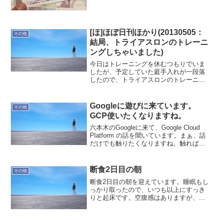
ると素晴らしいもので...
[ほ]ほぼ日刊ほかり(20130505：
その他
結局、トライアスロンのトレーニ
ングしちゃいました)
今日はトレーニングを休むつもりでいま
したが、予定していた庭手入れが一段落
したので、トライアスロンのトレーニン
グしに行っちゃいました。内容は軽めで
すが、この2日間のトレーニングで身体が
重めな状態でのトレーニングです。2日掛
Googleに遊びに来ています。
その他
けてオリンピック・デ...
GCP使いたくなりますね。
六本木のGoogleに来て、Google Cloud
Platform の話を聞いています。まぁ、話
だけでも触りたくなりますね。触ればい
いじゃん。みたいな感じですが．．．全
体の構成イメージが見えないなぁ。今の
セッションは絵が無いし(T_T)...
断食2日目の朝
その他
断食2日目の朝を迎えています。睡眠もし
っかり取ったので、いつも以上にすっき
りと起床です。空腹感はありますが、さ
ほど強くありません。なんとなくです
が…、身体の感覚が変わっている気がし