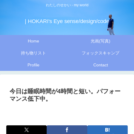
わたしのせかい - my world
| HOKARI's Eye sense/design/code
Home
光画(写真)
持ち物リスト
フォックスキャンプ
Profile
Contact
今日は睡眠時間が4時間と短い。パフォー
マンス低下中。