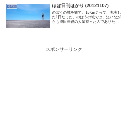
ます。普段、味覚が鈍いのですが、お茶
の味が少し強くなりました...
ほぼ日刊ほかり (20121107)
その他
のぼうの城を観て、15Km走って、充実し
た1日だった。のぼうの城では、短いなが
らも成田長親の人望持った人でありたい
と思い。15Km走では、草加走ろう会の方
に声を掛けられ楽しく走れました。オフ
ィスの片づけも進んできたので、かなり
スッキリしてき...
スポンサーリンク