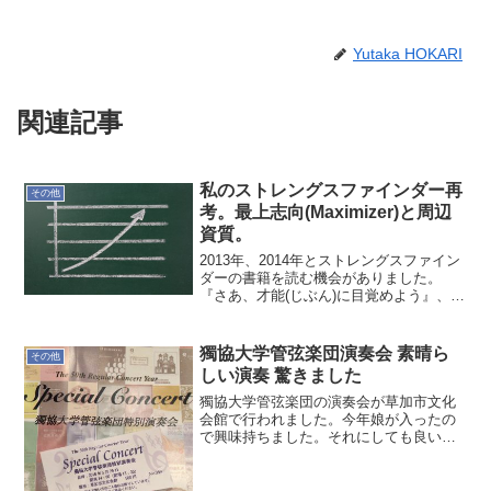
Yutaka HOKARI
関連記事
私のストレングスファインダー再
その他
考。最上志向(Maximizer)と周辺
資質。
2013年、2014年とストレングスファイン
ダーの書籍を読む機会がありました。
『さあ、才能(じぶん)に目覚めよう』、
『ストレングスリーダーシップ』です。
きっかけは立花岳志さんのセミナーでの
紹介だったと思います。ちょっと、うろ
獨協大学管弦楽団演奏会 素晴ら
その他
覚え。その時、手...
しい演奏 驚きました
獨協大学管弦楽団の演奏会が草加市文化
会館で行われました。今年娘が入ったの
で興味持ちました。それにしても良い演
奏でした。私の想像では大したことない
と思っていたので”それにしても”という言
葉になっています。大学生レベル？にな