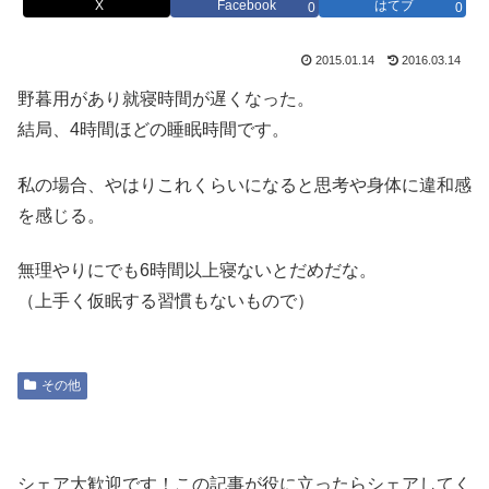
X
Facebook
はてブ
0
0
2015.01.14
2016.03.14
野暮用があり就寝時間が遅くなった。
結局、4時間ほどの睡眠時間です。
私の場合、やはりこれくらいになると思考や身体に違和感
を感じる。
無理やりにでも6時間以上寝ないとだめだな。
（上手く仮眠する習慣もないもので）
その他
シェア大歓迎です！この記事が役に立ったらシェアしてく